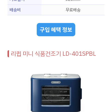
배송비
무료배송
구입 혜택 정보
리큅 미니 식품건조기 LD-401SPBL