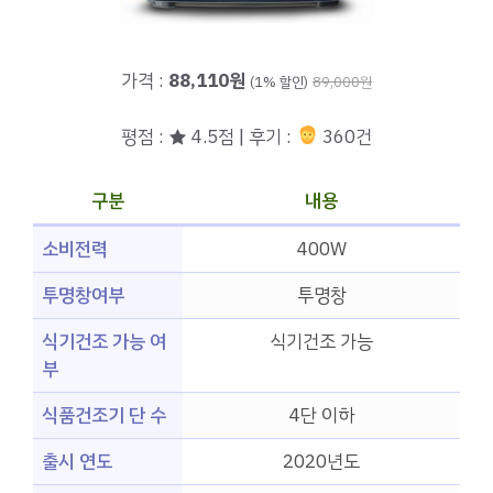
가격 :
88,110원
(1% 할인)
89,000원
평점 : ★ 4.5점 | 후기 :
360건
구분
내용
소비전력
400W
투명창여부
투명창
식기건조 가능 여
식기건조 가능
부
식품건조기 단 수
4단 이하
출시 연도
2020년도