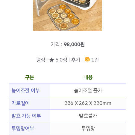
가격 :
98,000원
평점 : ★ 5.0점 | 후기 :
1건
구분
내용
높이조절 여부
높이조절 줄가
가로길이
286 X 262 X 220mm
발효 가능 여부
발효불가
투명창여부
투명창