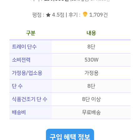
평점 : ★ 4.5점 | 후기 :
1,709건
구분
내용
트레이 단수
8단
소비전력
530W
가정용/업소용
가정용
단 수
8단
식품건조기 단 수
8단 이상
배송비
무료배송
구입 혜택 정보