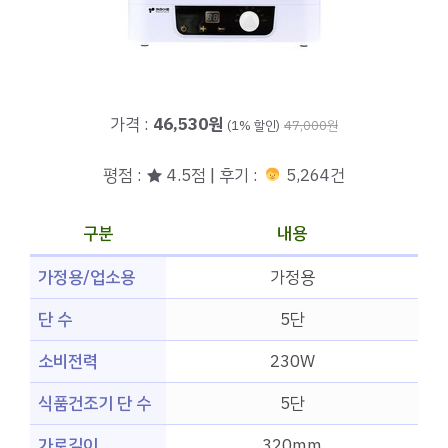
가격 :
46,530원
(1% 할인)
47,000원
평점 : ★ 4.5점 | 후기 :
5,264건
구분
내용
가정용/업소용
가정용
단 수
5단
소비전력
230W
식품건조기 단 수
5단
가로길이
320mm