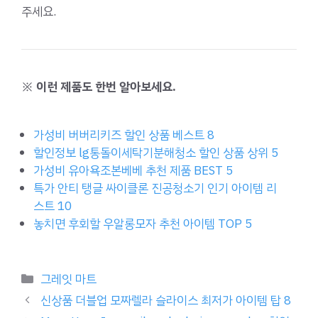
주세요.
※ 이런 제품도 한번 알아보세요.
가성비 버버리키즈 할인 상품 베스트 8
할인정보 lg통돌이세탁기분해청소 할인 상품 상위 5
가성비 유아욕조본베베 추천 제품 BEST 5
특가 안티 탱글 싸이클론 진공청소기 인기 아이템 리
스트 10
놓치면 후회할 우알롱모자 추천 아이템 TOP 5
Categories
그레잇 마트
신상품 더블업 모짜렐라 슬라이스 최저가 아이템 탑 8