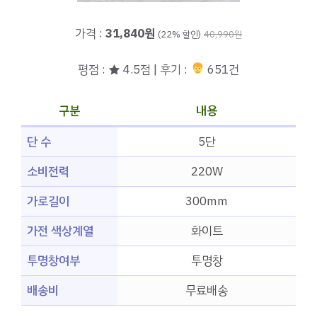
가격 :
31,840원
(22% 할인)
40,990원
평점 : ★ 4.5점 | 후기 :
651건
구분
내용
단 수
5단
소비전력
220W
가로길이
300mm
가전 색상계열
화이트
투명창여부
투명창
배송비
무료배송