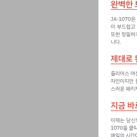
완벽한 
JA-1070
이 부드럽고
또한 정밀하
니다.
제대로 
쥴리어스 여성
자인이지만 
스러운 패키
지금 바
이제는 당신
1070을 클
매일의 시간