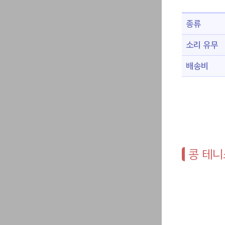
종류
소리 유무
배송비
콩 테니