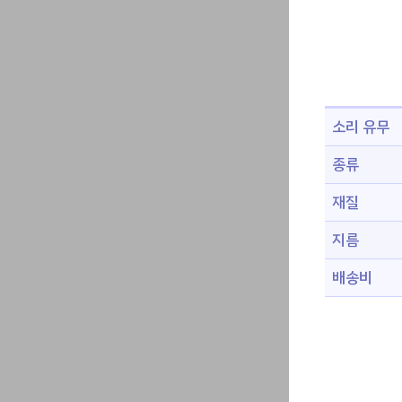
소리 유무
종류
재질
지름
배송비