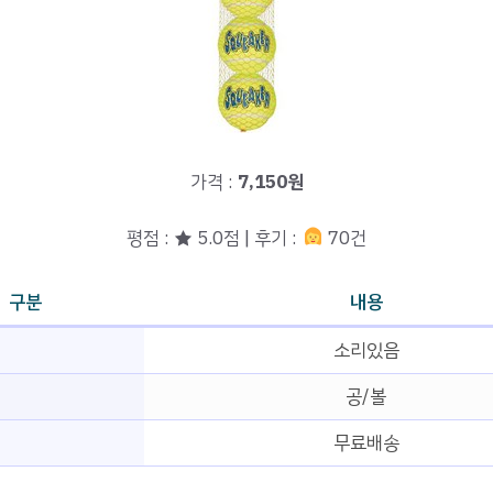
가격 :
7,150원
평점 : ★ 5.0점 | 후기 :
70건
구분
내용
소리있음
공/볼
무료배송