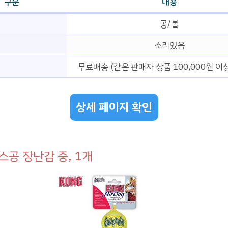
구분
내용
공/볼
소리있음
무료배송 (같은 판매자 상품 100,000원 이상
상세 페이지 확인
스공 장난감 중, 1개