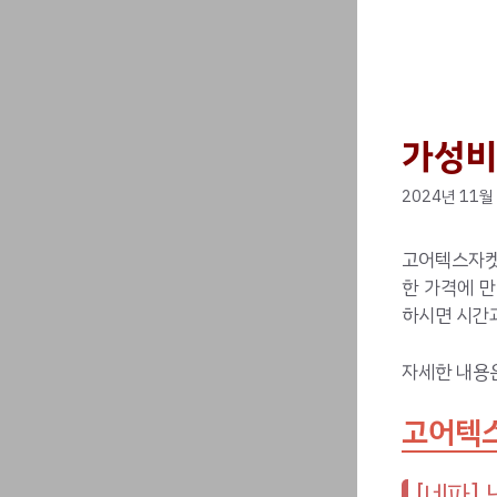
가성비
2024년 11월
고어텍스자켓
한 가격에 만
하시면 시간과
자세한 내용
고어텍스
[네파]