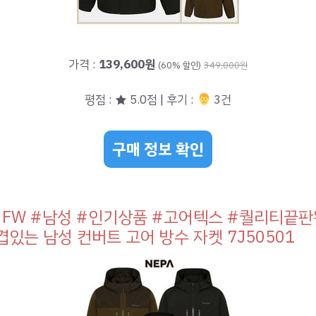
가격 :
139,600원
(60% 할인)
349,000원
평점 : ★ 5.0점 | 후기 :
‍‍ 3건
구매 정보 확인
3FW #남성 #인기상품 #고어텍스 #퀄리티끝판
겹있는 남성 컨버트 고어 방수 자켓 7J50501