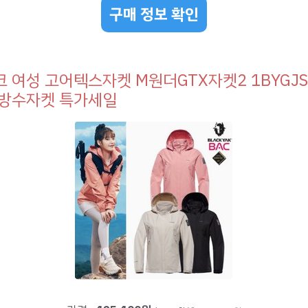
구매 정보 확인
 여성 고어텍스자켓 M원더GTX자켓2 1BYGJS
 방수자켓 특가세일