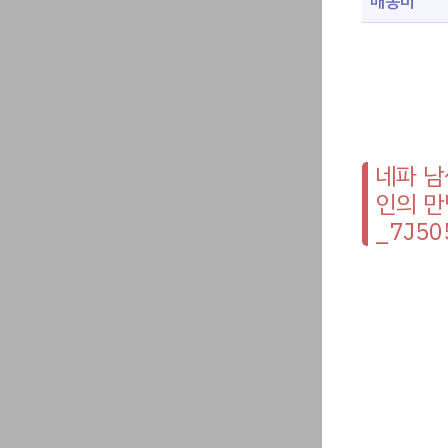
배송비
네파 남
인의 만
_7J50