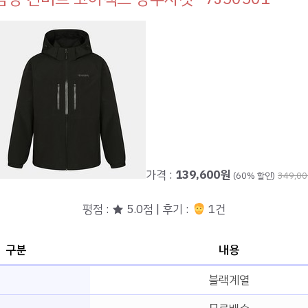
가격 :
139,600원
(60% 할인)
349,0
평점 : ★ 5.0점 | 후기 :
1건
구분
내용
블랙계열