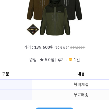
가격 :
139,600원
(60% 할인)
349,000원
평점 : ★ 5.0점 | 후기 :
1건
구분
내용
블랙계열
무료배송