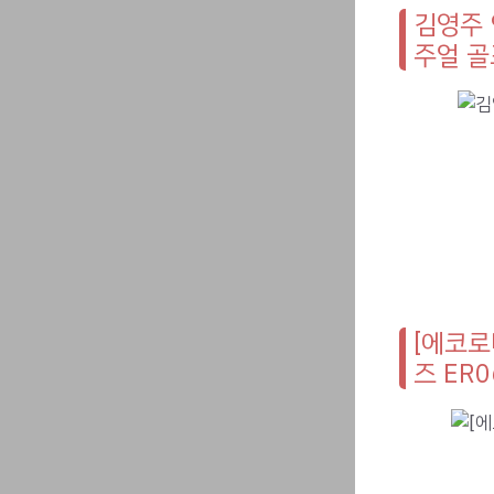
김영주 
주얼 
[에코로
즈 ER0