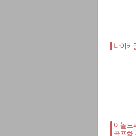
나이키골
아놀드
골프화