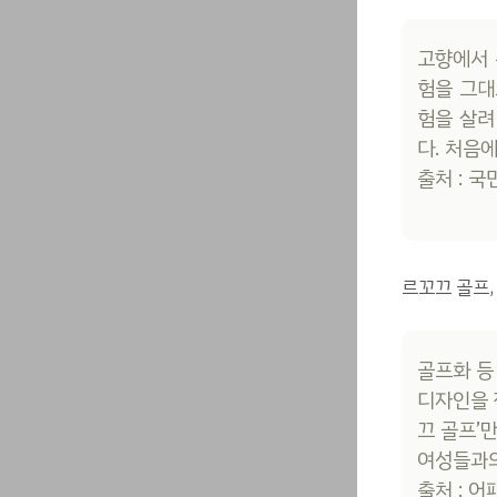
고향에서 
험을 그대
험을 살려
다. 처음
출처 : 
르꼬끄 골프,
골프화 등
디자인을 
끄 골프’
여성들과의
출처 : 