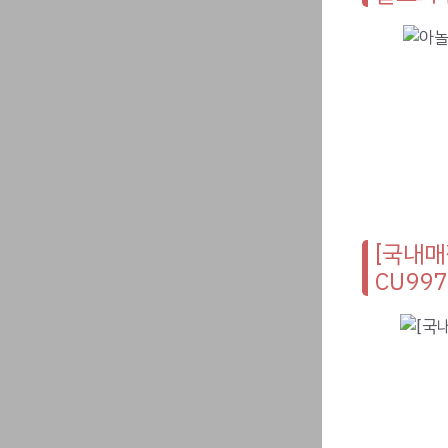
[국내매
CU997