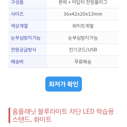
구성품
본체 + 아답터 전원플러그
사이즈
36x42x20x13mm
색상계열
화이트계열
눈부심방지기능
눈부심방지가능
전원공급방식
전기코드/USB
배송비
무료배송
최저가 확인
홈플래닛 블루라이트 차단 LED 학습용
스탠드, 화이트