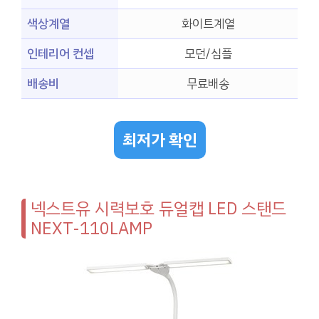
색상계열
화이트계열
인테리어 컨셉
모던/심플
배송비
무료배송
최저가 확인
넥스트유 시력보호 듀얼캡 LED 스탠드
NEXT-110LAMP