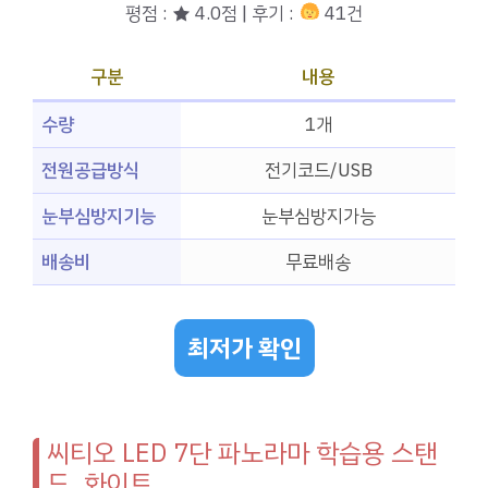
평점 : ★ 4.0점 | 후기 :
41건
구분
내용
수량
1개
전원공급방식
전기코드/USB
눈부심방지기능
눈부심방지가능
배송비
무료배송
최저가 확인
씨티오 LED 7단 파노라마 학습용 스탠
드, 화이트