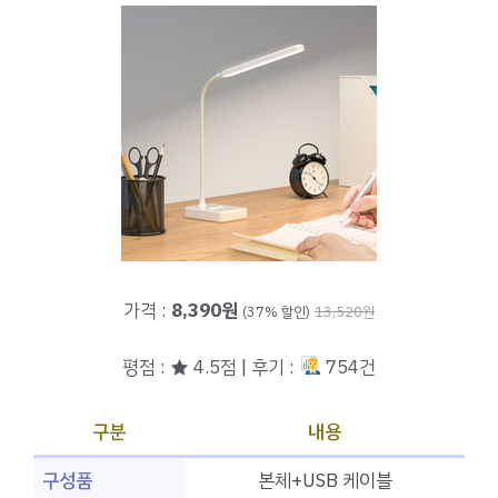
가격 :
8,390원
(37% 할인)
13,520원
평점 : ★ 4.5점 | 후기 :
754건
구분
내용
구성품
본체+USB 케이블