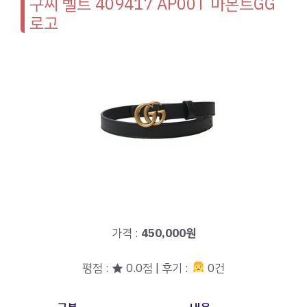
구찌 벨트 409417 AP00T 마몬트GG
로고
가격 :
450,000원
평점 : ★ 0.0점 | 후기 :
0건