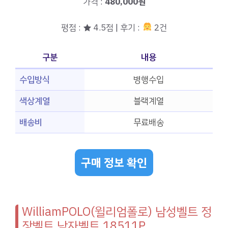
가격 :
480,000원
평점 : ★ 4.5점 | 후기 :
2건
구분
내용
수입방식
병행수입
색상계열
블랙계열
배송비
무료배송
구매 정보 확인
WilliamPOLO(윌리엄폴로) 남성벨트 정
장벨트 남자벨트 18511P