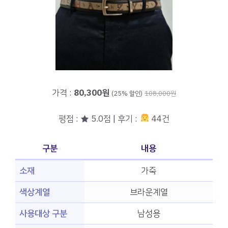
가격 :
80,300원
(25% 할인)
108,000원
평점 : ★ 5.0점 | 후기 :
44건
구분
내용
소재
가죽
색상계열
브라운계열
사용대상 구분
남성용