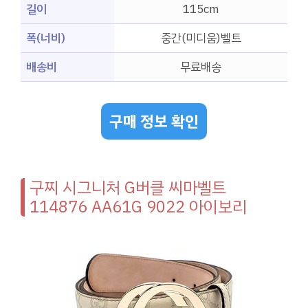
길이
115cm
폭(너비)
중간(미디움)벨트
배송비
무료배송
구매 정보 확인
구찌 시그니처 G버클 씨마벨트
114876 AA61G 9022 아이보리