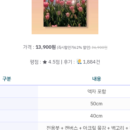
가격 :
13,900원
(즉시할인가62% 할인)
36,900원
평점 : ★ 4.5점 | 후기 :
1,884건
구분
내용
액자 포함
50cm
40cm
전용붓 + 캔버스 + 아크릴 물감 + 벽고리 