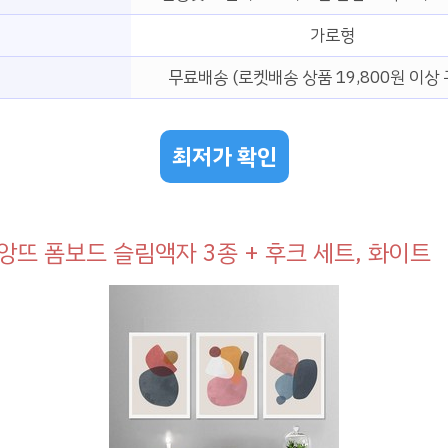
태
가로형
무료배송 (로켓배송 상품 19,800원 이상 
최저가 확인
앙뜨 폼보드 슬림액자 3종 + 후크 세트, 화이트