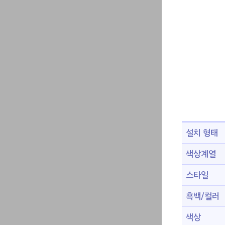
설치 형태
색상계열
스타일
흑백/컬러
색상