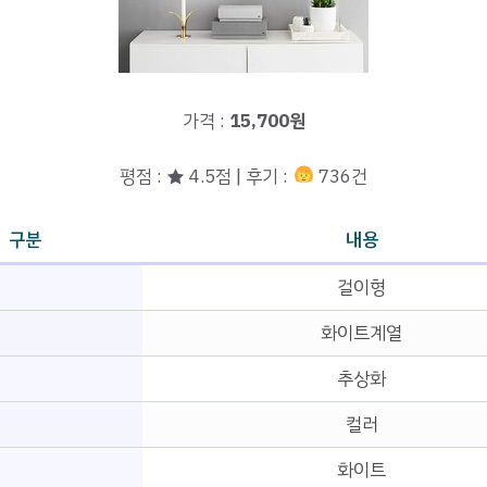
가격 :
15,700원
평점 : ★ 4.5점 | 후기 :
736건
구분
내용
걸이형
화이트계열
추상화
컬러
화이트