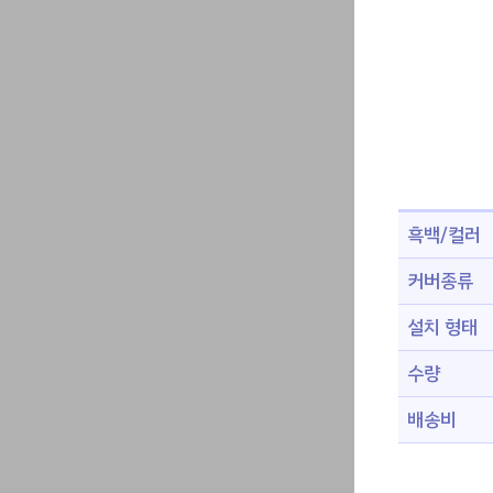
흑백/컬러
커버종류
설치 형태
수량
배송비