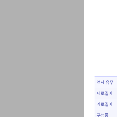
액자 유무
세로길이
가로길이
구성품