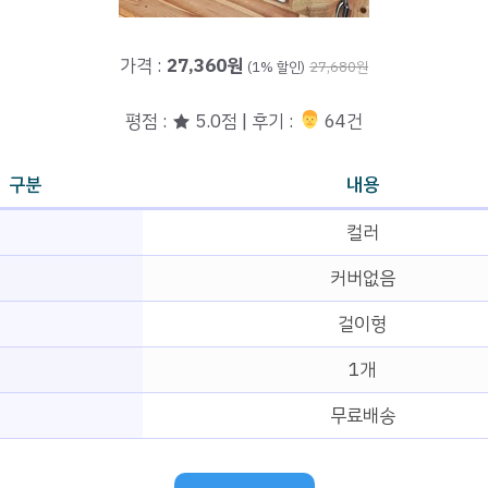
가격 :
27,360원
(1% 할인)
27,680원
평점 : ★ 5.0점 | 후기 :
‍‍ 64건
구분
내용
컬러
커버없음
걸이형
1개
무료배송