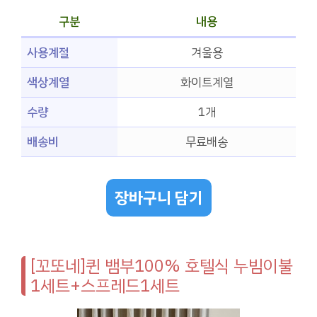
구분
내용
사용계절
겨울용
색상계열
화이트계열
수량
1개
배송비
무료배송
장바구니 담기
[꼬또네]퀸 뱀부100% 호텔식 누빔이불
1세트+스프레드1세트