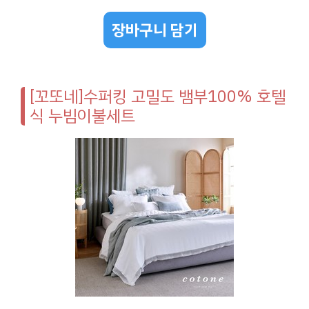
장바구니 담기
[꼬또네]수퍼킹 고밀도 뱀부100% 호텔
식 누빔이불세트