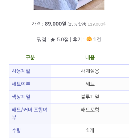
가격 :
89,000원
(25% 할인)
119,000원
평점 : ★ 5.0점 | 후기 :
1건
구분
내용
사용계절
사계절용
세트여부
세트
색상계열
블루계열
패드/커버 포함여
패드포함
부
수량
1개