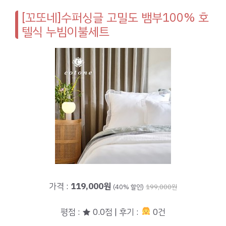
[꼬또네]수퍼싱글 고밀도 뱀부100% 호
텔식 누빔이불세트
가격 :
119,000원
(40% 할인)
199,000원
평점 : ★ 0.0점 | 후기 :
0건