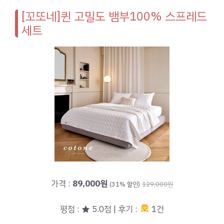
[꼬또네]퀸 고밀도 뱀부100% 스프레드
세트
가격 :
89,000원
(31% 할인)
129,000원
평점 : ★ 5.0점 | 후기 :
1건