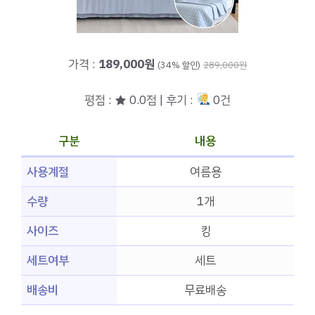
가격 :
189,000원
(34% 할인)
289,000원
평점 : ★ 0.0점 | 후기 :
0건
구분
내용
사용계절
여름용
수량
1개
사이즈
킹
세트여부
세트
배송비
무료배송