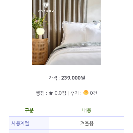
가격 :
239,000원
평점 : ★ 0.0점 | 후기 :
0건
구분
내용
사용계절
겨울용