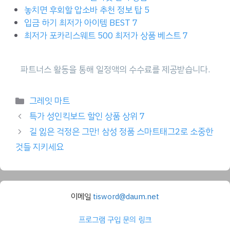
놓치면 후회할 압소바 추천 정보 탑 5
입금 하기 최저가 아이템 BEST 7
최저가 포카리스웨트 500 최저가 상품 베스트 7
Categories
그레잇 마트
특가 성인킥보드 할인 상품 상위 7
길 잃은 걱정은 그만! 삼성 정품 스마트태그2로 소중한
것들 지키세요
이메일
tisword@daum.net
프로그램 구입 문의 링크