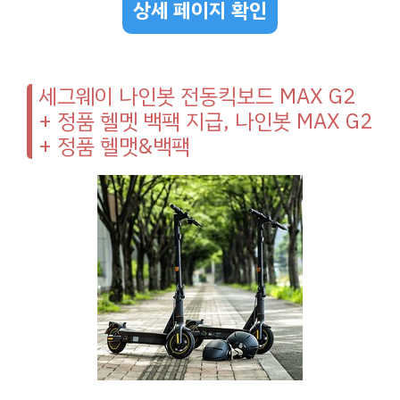
상세 페이지 확인
세그웨이 나인봇 전동킥보드 MAX G2
+ 정품 헬멧 백팩 지급, 나인봇 MAX G2
+ 정품 헬맷&백팩