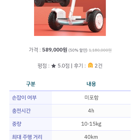
가격 :
589,000원
(50% 할인)
1,180,000원
평점 : ★ 5.0점 | 후기 :
2건
구분
내용
손잡이 여부
미포함
충전시간
4h
중량
10-15kg
최대 주행 거리
40km