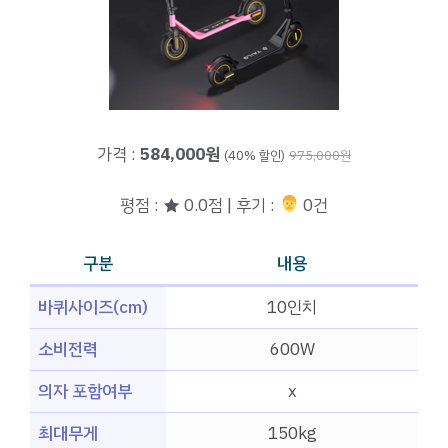
가격 :
584,000원
(40% 할인)
975,000원
평점 : ★ 0.0점 | 후기 :
‍‍ 0건
구분
내용
바퀴사이즈(cm)
10인치
소비전력
600W
의자 포함여부
x
최대무게
150kg