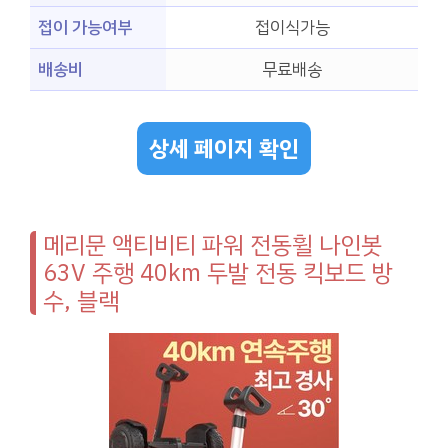
접이 가능여부
접이식가능
배송비
무료배송
상세 페이지 확인
메리문 액티비티 파워 전동휠 나인봇
63V 주행 40km 두발 전동 킥보드 방
수, 블랙