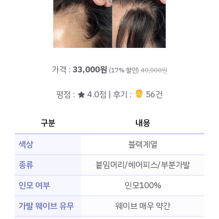
가격 :
33,000원
(17% 할인)
40,000원
평점 : ★ 4.0점 | 후기 :
56건
구분
내용
색상
블랙계열
종류
붙임머리/헤어피스/부분가발
인모 여부
인모100%
가발 웨이브 유무
웨이브 매우 약간