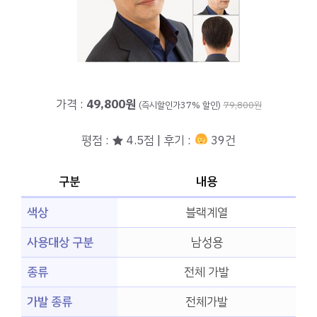
가격 :
49,800원
(즉시할인가37% 할인)
79,800원
평점 : ★ 4.5점 | 후기 :
39건
구분
내용
색상
블랙계열
사용대상 구분
남성용
종류
전체 가발
가발 종류
전체가발