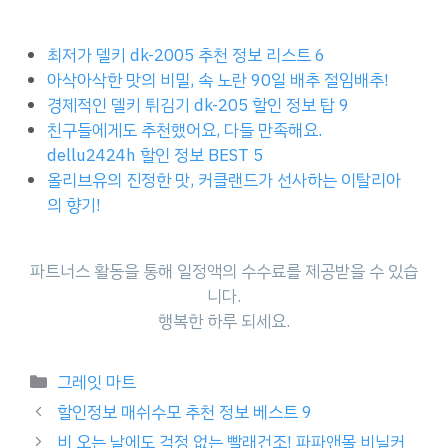
최저가 델키 dk-2005 추천 정보 리스트 6
아삭아삭한 맛의 비밀, 속 노란 90일 배추 절임배추!
경제적인 델키 튀김기 dk-205 할인 정보 탑 9
친구들에게도 추천했어요, 다들 만족해요.
dellu2424h 할인 정보 BEST 5
올리브유의 진정한 맛, 커클랜드가 선사하는 이탈리아
의 향기!
파트너스 활동을 통해 일정액의 수수료를 제공받을 수 있습
니다.
행복한 하루 되세요.
Categories
그레잇 마트
할인정보 매쉬수모 추천 정보 베스트 9
비 오는 날에도 걱정 없는 빨래건조! 파파앤몰 비닐커