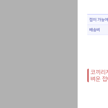
접이 가능
배송비
코끼리지
벼운 접