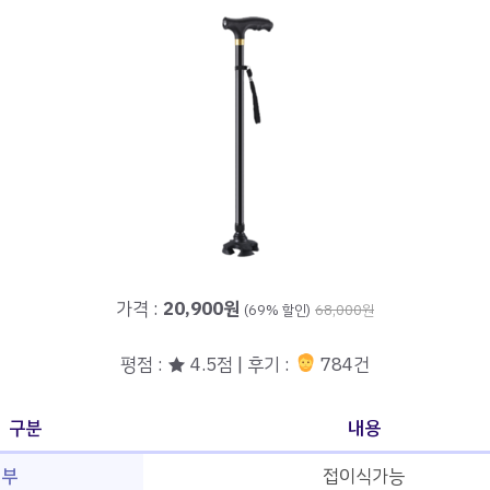
가격 :
20,900원
(69% 할인)
68,000원
평점 : ★ 4.5점 | 후기 :
784건
구분
내용
여부
접이식가능