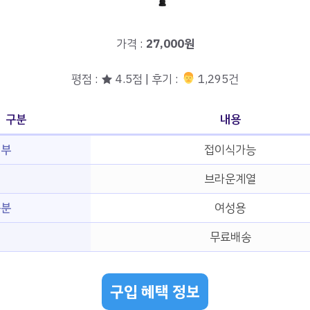
가격 :
27,000원
평점 : ★ 4.5점 | 후기 :
‍‍ 1,295건
구분
내용
여부
접이식가능
브라운계열
구분
여성용
무료배송
구입 혜택 정보