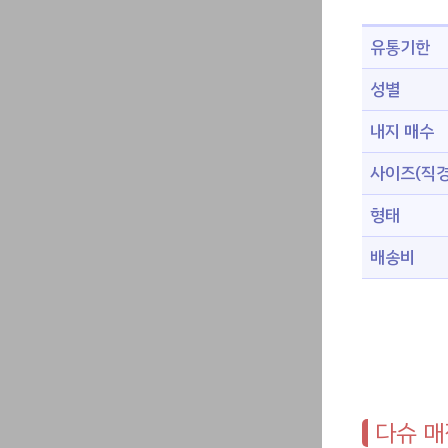
유통기한
성별
내지 매수
사이즈(직경
형태
배송비
다슈 매