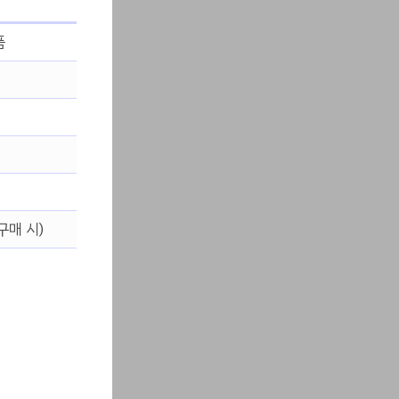
품
구매 시)