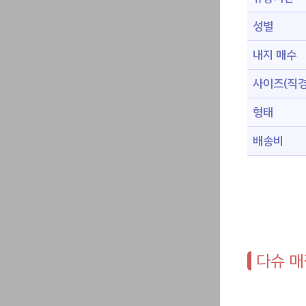
성별
내지 매수
사이즈(직경
형태
배송비
다슈 매