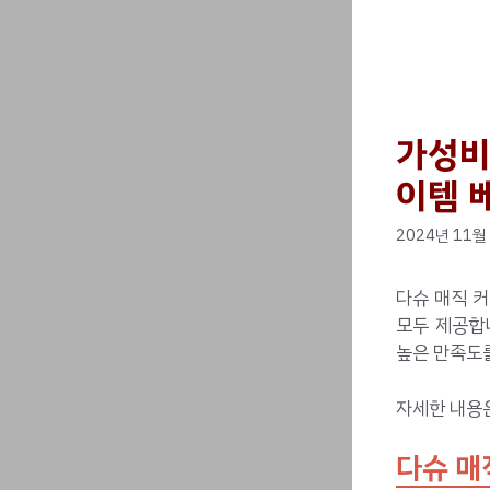
가성비
이템 
2024년 11월
다슈 매직 커
모두 제공합
높은 만족도
자세한 내용
다슈 매