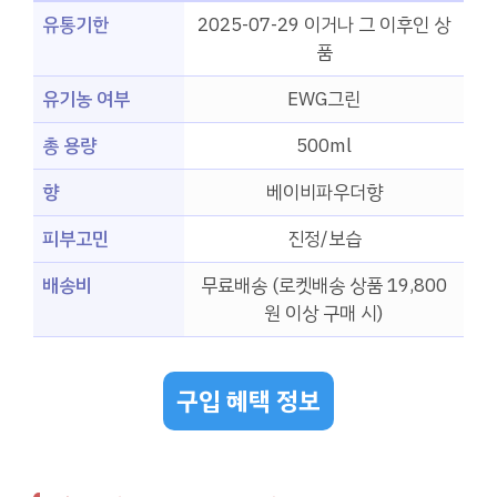
유통기한
2025-07-29 이거나 그 이후인 상
품
유기농 여부
EWG그린
총 용량
500ml
향
베이비파우더향
피부고민
진정/보습
배송비
무료배송 (로켓배송 상품 19,800
원 이상 구매 시)
구입 혜택 정보