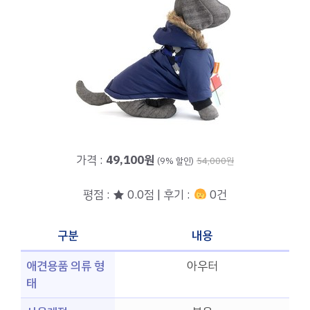
가격 :
49,100원
(9% 할인)
54,000원
평점 : ★ 0.0점 | 후기 :
0건
구분
내용
애견용품 의류 형
아우터
태