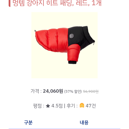
멍템 강아지 히트 패딩, 레드, 1개
가격 :
24,060원
(57% 할인)
56,900원
평점 : ★ 4.5점 | 후기 :
47건
구분
내용