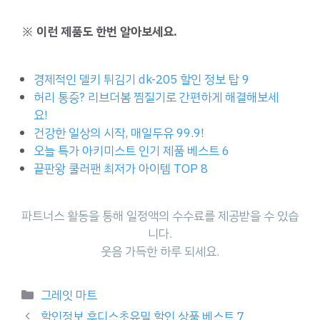
※ 이런 제품도 한번 알아보세요.
경제적인 델키 튀김기 dk-205 할인 정보 탑 9
허리 통증? 리브더봄 찜질기로 간편하게 해결해보세
요!
건강한 일상의 시작, 매일두유 99.9!
오늘 특가 아키미스트 인기 제품 베스트 6
끝판왕 쿨러팬 최저가 아이템 TOP 8
파트너스 활동을 통해 일정액의 수수료를 제공받을 수 있습
니다.
웃음 가득한 하루 되세요.
Categories
그레잇 마트
할인정보 후디스초유밀 할인 상품 베스트 7