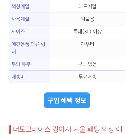
색상계열
레드계열
사용계절
겨울용
사이즈
특대(XL) 이상
애견용품 의류 형
아우터
태
무늬 유무
무늬 없음
배송비
무료배송
구입 혜택 정보
더도그페이스 강아지 겨울 패딩 의상 애