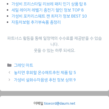
가성비 프리스타일 리브레 패치 인기 상품 탑 8
세일 레이저 레벨기 충전기 할인 정보 TOP 8
가성비 포카리스웨트 캔 최저가 정보 BEST 10
자동차보험 추가부속품 총정리
파트너스 활동을 통해 일정액의 수수료를 제공받을 수 있습
니다.
웃을 수 있는 하루 되세요.
Categories
그레잇 마트
놓치면 후회할 온수매트추천 제품 탑 5
가성비 설화수자음생 추천 정보 상위 9
이메일
tisword@daum.net