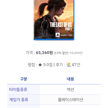
가격 :
61,360원
(15% 할인)
72,290원
평점 : ★ 5.0점 | 후기 :
47건
구분
내용
타이틀종류
액션
게임기 종류
플레이스테이션