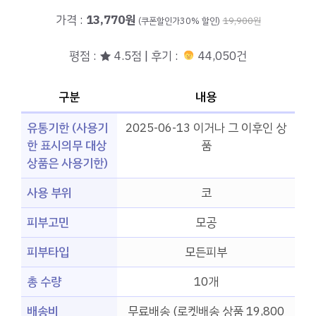
가격 :
13,770원
(쿠폰할인가30% 할인)
19,900원
평점 : ★ 4.5점 | 후기 :
44,050건
구분
내용
유통기한 (사용기
2025-06-13 이거나 그 이후인 상
한 표시의무 대상
품
상품은 사용기한)
사용 부위
코
피부고민
모공
피부타입
모든피부
총 수량
10개
배송비
무료배송 (로켓배송 상품 19,800