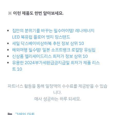
※ 이런 제품도 한번 알아보세요.
집안의 분위기를 바꾸는 필수아이템! 레나에너지
LED 북유럽 플로어 엣지 장스탠드
세일 닥스베이비상하복 추천 정보 상위 10
해외여행 필수템! 일본 소프트뱅크 로컬망 유심칩
신상품 펠리세이드리스 최저가 정보 상위 10
유용한 2024부가세환급금지급일 최저가 제품 리스
트 10
파트너스 활동을 통해 일정액의 수수료를 제공받을 수 있습
니다.
매사 성공하는 하루 되세요.
Categories
그레잇 마트