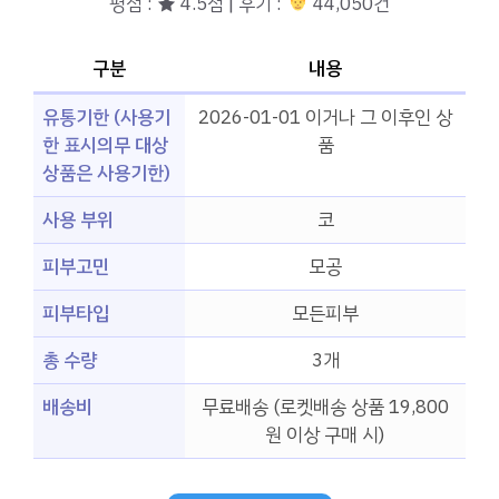
평점 : ★ 4.5점 | 후기 :
44,050건
구분
내용
유통기한 (사용기
2026-01-01 이거나 그 이후인 상
한 표시의무 대상
품
상품은 사용기한)
사용 부위
코
피부고민
모공
피부타입
모든피부
총 수량
3개
배송비
무료배송 (로켓배송 상품 19,800
원 이상 구매 시)