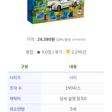
가격 :
24,380원
(18% 할인)
29,900원
평점 : ★ 5.0점 | 후기 :
2,290건
구분
내용
시리즈
시티
조각 수
190피스
캐릭터
상세 설명 참조0
최소연령
5세