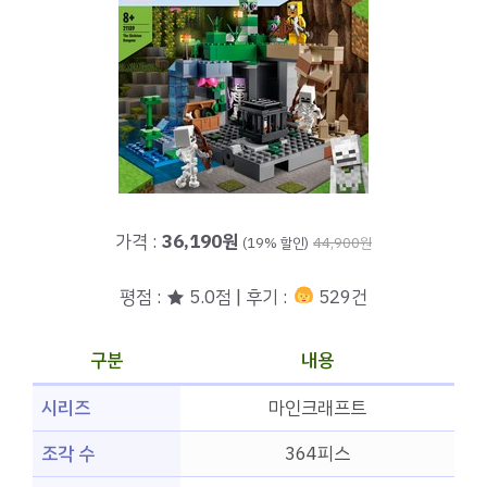
가격 :
36,190원
(19% 할인)
44,900원
평점 : ★ 5.0점 | 후기 :
529건
구분
내용
시리즈
마인크래프트
조각 수
364피스