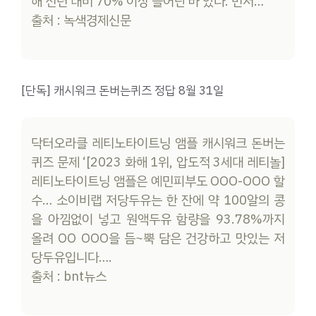
해 전년 대비 70% 이상 늘어난 바 있다. 먼저…
출처 : 녹색경제신문
[단독] 캐시워크 돈버는퀴즈 정답 8월 31일
닥터오라클 레티노타이트닝 앰플 캐시워크 돈버는
퀴즈 문제 ‘[2023 화해 1위, 압도적 3세대 레티놀]
레티노타이트닝 앰플은 예민피부도 OOO-OOO 할
수… 소이비랩 저당두유는 한 잔에 약 100알의 콩
을 아낌없이 넣고 원액두유 함량을 93.78%까지
올려 OO OOO을 듬~뿍 담은 건강하고 맛있는 저
당두유입니다….
출처 : bnt뉴스