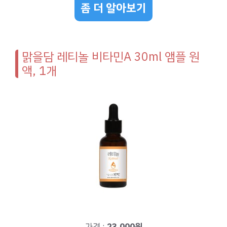
좀 더 알아보기
맑을담 레티놀 비타민A 30ml 앰플 원
액, 1개
가격 :
23,000원