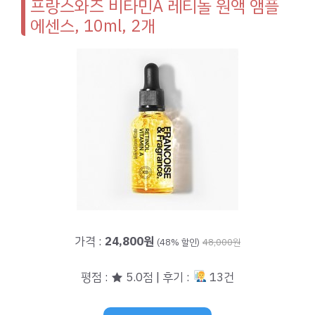
프랑스와즈 비타민A 레티놀 원액 앰플
에센스, 10ml, 2개
가격 :
24,800원
(48% 할인)
48,000원
평점 : ★ 5.0점 | 후기 :
13건