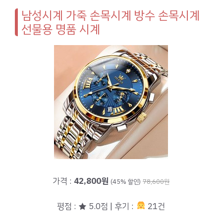
남성시계 가죽 손목시계 방수 손목시계
선물용 명품 시계
가격 :
42,800원
(45% 할인)
78,600원
평점 : ★ 5.0점 | 후기 :
21건