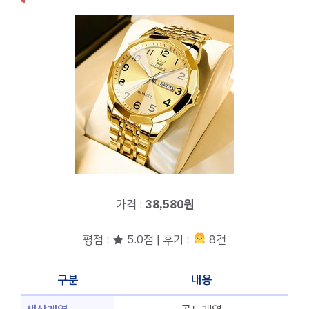
가격 :
38,580원
평점 : ★ 5.0점 | 후기 :
8건
구분
내용