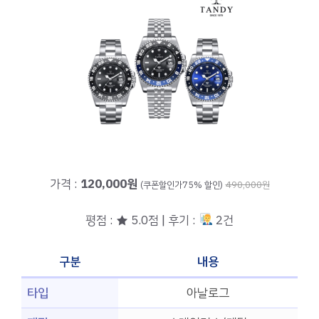
가격 :
120,000원
(쿠폰할인가75% 할인)
490,000원
평점 : ★ 5.0점 | 후기 :
2건
구분
내용
타입
아날로그