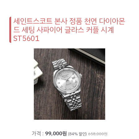
세인트스코트 본사 정품 천연 다이아몬
드 세팅 사파이어 글라스 커플 시계
ST5601
가격 :
99,000원
(84% 할인)
658,000원