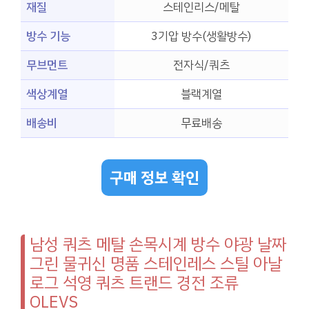
재질
스테인리스/메탈
방수 기능
3기압 방수(생활방수)
무브먼트
전자식/쿼츠
색상계열
블랙계열
배송비
무료배송
구매 정보 확인
남성 쿼츠 메탈 손목시계 방수 야광 날짜
그린 물귀신 명품 스테인레스 스틸 아날
로그 석영 쿼츠 트랜드 경전 조류
OLEVS