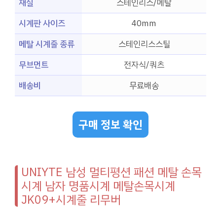
재질
스테인리스/메탈
시계판 사이즈
40mm
메탈 시계줄 종류
스테인리스스틸
무브먼트
전자식/쿼츠
배송비
무료배송
구매 정보 확인
UNIYTE 남성 멀티평션 패션 메탈 손목
시계 남자 명품시계 메탈손목시계
JK09+시계줄 리무버