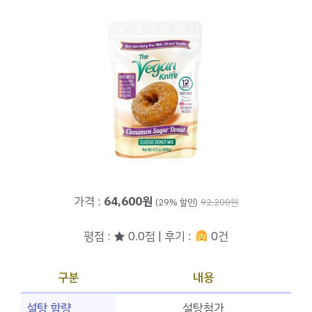
가격 :
64,600원
(29% 할인)
92,200원
평점 : ★ 0.0점 | 후기 :
0건
구분
내용
설탕 함량
설탕첨가