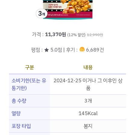
가격 :
11,370원
(12% 할인)
12,990원
평점 : ★ 5.0점 | 후기 :
6,689건
구분
내용
소비기한(또는 유
2024-12-25 이거나 그 이후인 상
통기한)
품
총 수량
3개
열량
145Kcal
포장 타입
봉지