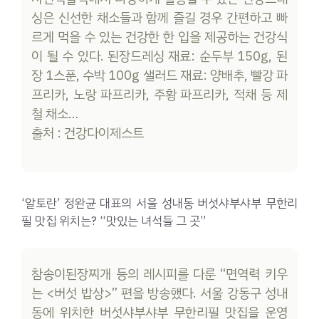
싱은 신선한 채소들과 함께 즐길 경우 간편하고 빠
르게 먹을 수 있는 건강한 한 입을 제공하는 건강식
이 될 수 있다. 된장드레싱 재료: 순두부 150g, 된
장 1스푼, 수박 100g 샐러드 재료: 양배추, 빨강 파
프리카, 노랑 파프리카, 주황 파프리카, 적채 등 제
철 채소…
출처 : 건강다이제스트
‘알토란’ 정완균 대표의 서울 성내동 버섯샤부샤부 무한리
필 맛집 위치는? “맛있는 녀석들 그 곳”
참송이된장찌개 등의 레시피를 다룬 “면역력 키우
는 <버섯 밥상>” 편을 방송했다. 서울 강동구 성내
동에 위치한 버섯샤부샤부 무한리필 맛집을 운영