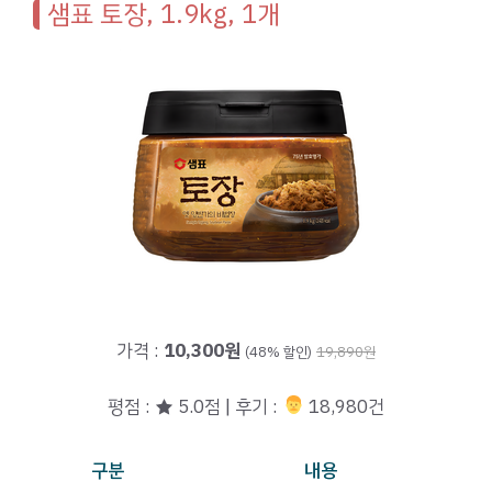
샘표 토장, 1.9kg, 1개
가격 :
10,300원
(48% 할인)
19,890원
평점 : ★ 5.0점 | 후기 :
‍‍ 18,980건
구분
내용