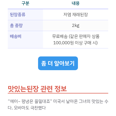
구분
내용
된장종류
저염 재래된장
총 중량
2kg
배송비
무료배송 (같은 판매자 상품
100,000원 이상 구매 시)
좀 더 알아보기
맛있는된장 관련 정보
“에이~ 평냉은 을밀대죠” 미국서 날아온 그녀의 맛있는 수
다, 오바마도 극찬했다