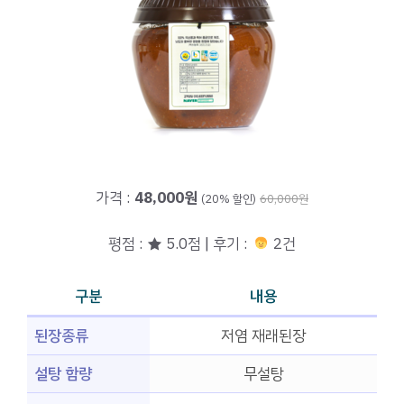
가격 :
48,000원
(20% 할인)
60,000원
평점 : ★ 5.0점 | 후기 :
2건
구분
내용
된장종류
저염 재래된장
설탕 함량
무설탕