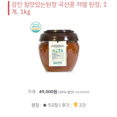
강진 참맛있는된장 국산콩 저염 된장, 1
개, 1kg
가격 :
49,000원
(18% 할인)
60,000원
평점 : ★ 5.0점 | 후기 :
2건