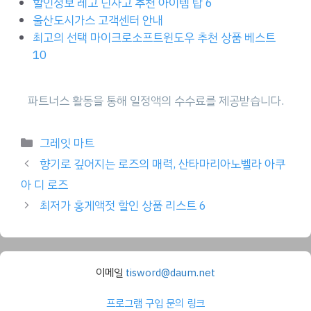
할인정보 레고 닌자고 추천 아이템 탑 6
울산도시가스 고객센터 안내
최고의 선택 마이크로소프트윈도우 추천 상품 베스트
10
Categories
그레잇 마트
향기로 깊어지는 로즈의 매력, 산타마리아노벨라 아쿠
아 디 로즈
최저가 홍게액젓 할인 상품 리스트 6
이메일
tisword@daum.net
프로그램 구입 문의 링크