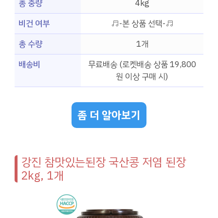
총 중량
4kg
비건 여부
♬-본 상품 선택-♬
총 수량
1개
배송비
무료배송 (로켓배송 상품 19,800
원 이상 구매 시)
좀 더 알아보기
강진 참맛있는된장 국산콩 저염 된장
2kg, 1개