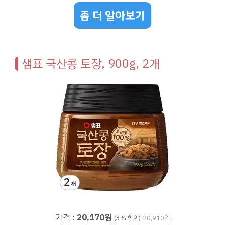
좀 더 알아보기
샘표 국산콩 토장, 900g, 2개
가격 :
20,170원
(3% 할인)
20,910원