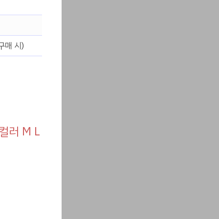
구매 시)
러 M L