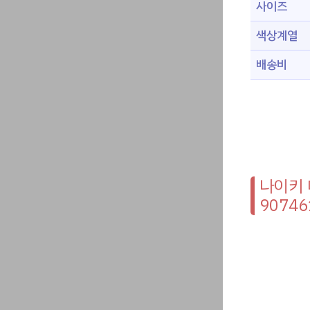
사이즈
색상계열
배송비
나이키 
90746