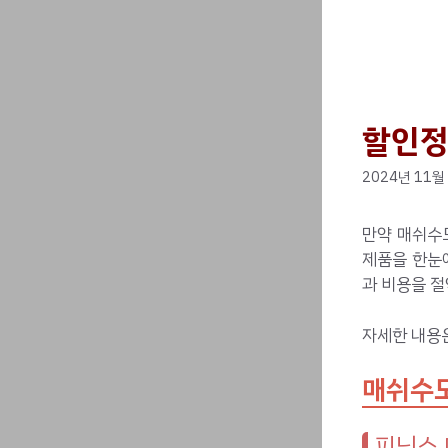
할인정
2024년 11월
만약 매쉬수
제품을 한눈
과 비용을 절
자세한 내용
매쉬수모
피닉스 