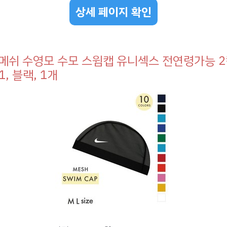
상세 페이지 확인
메쉬 수영모 수모 스윔캡 유니섹스 전연령가능 2컬
1, 블랙, 1개