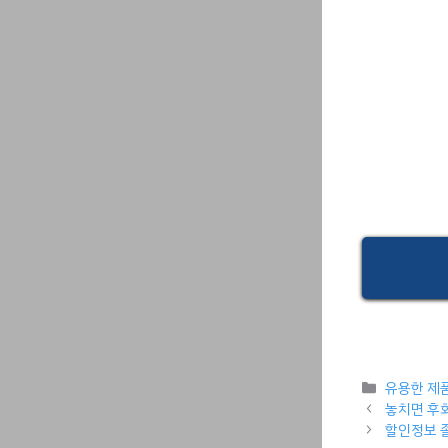
Categori
유용한 제
놓치면 후회
할인정보 