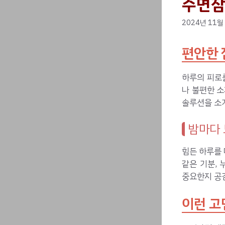
수면
2024년 11월
편안한 
하루의 피로를
나 불편한 소
솔루션을 소
밤마다 
힘든 하루를
같은 기분,
중요한지 공
이런 고