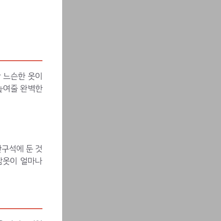
만 느슨한 옷이
 높여줄 완벽한
구석에 둔 것
잠옷이 얼마나