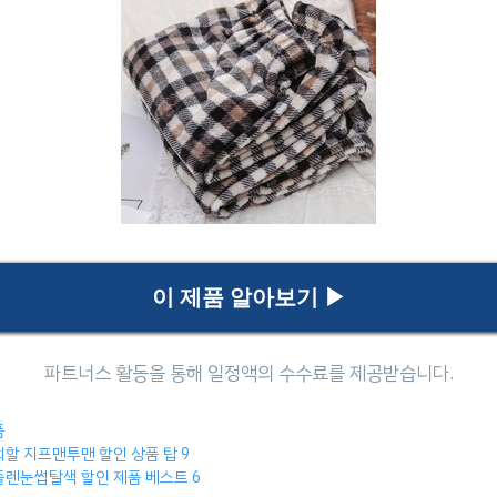
이 제품 알아보기 ▶
es
품
할 지프맨투맨 할인 상품 탑 9
졸렌눈썹탈색 할인 제품 베스트 6