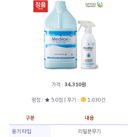
가격 :
34,310원
평점 : ★ 5.0점 | 후기 :
1,030건
구분
내용
용기 타입
리필분무기