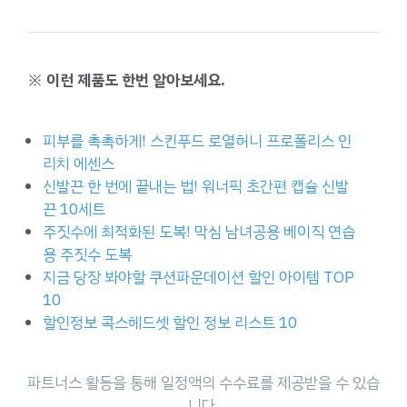
※ 이런 제품도 한번 알아보세요.
피부를 촉촉하게! 스킨푸드 로열허니 프로폴리스 인
리치 에센스
신발끈 한 번에 끝내는 법! 워너픽 초간편 캡슐 신발
끈 10세트
주짓수에 최적화된 도복! 막심 남녀공용 베이직 연습
용 주짓수 도복
지금 당장 봐야할 쿠션파운데이션 할인 아이템 TOP
10
할인정보 콕스헤드셋 할인 정보 리스트 10
파트너스 활동을 통해 일정액의 수수료를 제공받을 수 있습
니다.