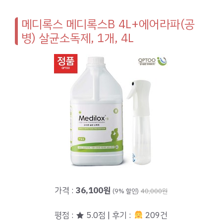
메디록스 메디록스B 4L+에어라파(공
병) 살균소독제, 1개, 4L
가격 :
36,100원
(9% 할인)
40,000원
평점 : ★ 5.0점 | 후기 :
209건