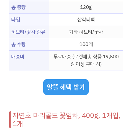
총 중량
120g
타입
삼각티백
허브티/꽃차 종류
기타 허브티/꽃차
총 수량
100개
배송비
무료배송 (로켓배송 상품 19,800
원 이상 구매 시)
알뜰 혜택 받기
자연초 마리골드 꽃잎차, 400g, 1개입,
1개