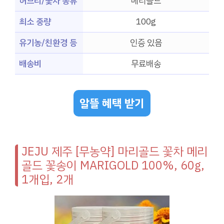
허브티/꽃차 종류
메리골드
최소 중량
100g
유기농/친환경 등
인증 있음
배송비
무료배송
알뜰 혜택 받기
JEJU 제주 [무농약] 마리골드 꽃차 메리
골드 꽃송이 MARIGOLD 100%, 60g,
1개입, 2개