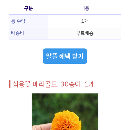
구분
내용
총 수량
1개
배송비
무료배송
알뜰 혜택 받기
식용꽃 메리골드, 30송이, 1개