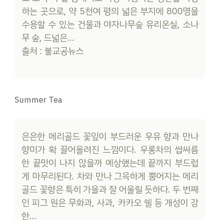
하는 곳으로, 약 5천여 평의 넓은 부지에 800명을
수용할 수 있는 건물과 야자나무숲 유리온실, 소나
무 숲, 드넓은…
출처 : 불교공뉴스
Summer Tea
은은한 메리골드 꽃잎이 부드러운 우유 향과 만나
향미가 확 끌어올려진 느낌이다. 우롱차의 쌉싸름
한 끝맛이 나지 않을까 예상했는데 끝까지 부드럽
게 마무리된다. 차와 만나 그윽하게 뿜어지는 메리
골드 꽃향은 특히 가을과 잘 어울릴 듯하다. 두 번째
인 피그 원은 무화과, 사과, 카카오 쉘 등 개성이 강
한…