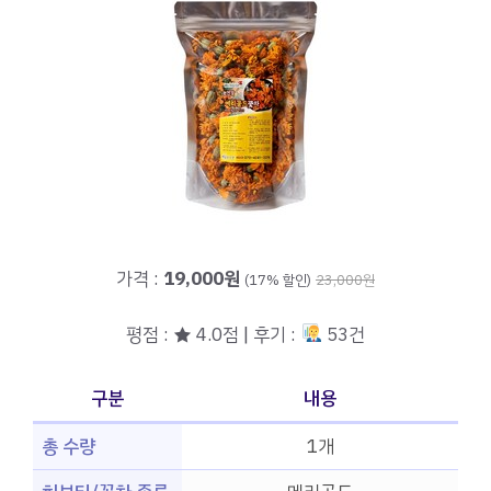
가격 :
19,000원
(17% 할인)
23,000원
평점 : ★ 4.0점 | 후기 :
53건
구분
내용
총 수량
1개