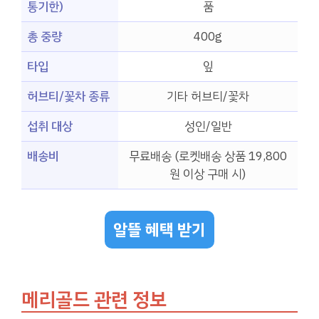
통기한)
품
총 중량
400g
타입
잎
허브티/꽃차 종류
기타 허브티/꽃차
섭취 대상
성인/일반
배송비
무료배송 (로켓배송 상품 19,800
원 이상 구매 시)
알뜰 혜택 받기
메리골드 관련 정보