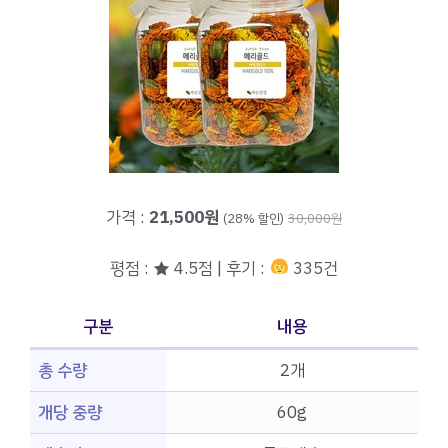
가격 :
21,500원
(28% 할인)
30,000원
평점 : ★ 4.5점 | 후기 :
335건
구분
내용
총 수량
2개
개당 중량
60g