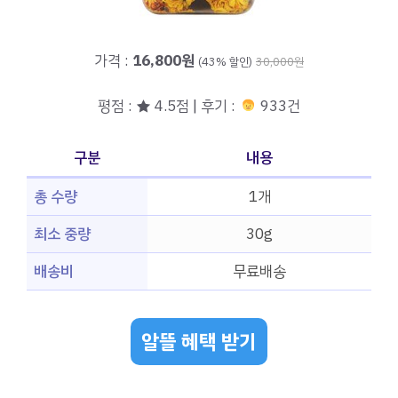
가격 :
16,800원
(43% 할인)
30,000원
평점 : ★ 4.5점 | 후기 :
933건
구분
내용
총 수량
1개
최소 중량
30g
배송비
무료배송
알뜰 혜택 받기