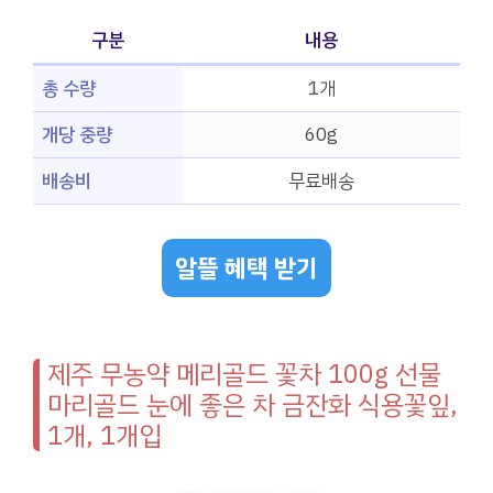
구분
내용
총 수량
1개
개당 중량
60g
배송비
무료배송
알뜰 혜택 받기
제주 무농약 메리골드 꽃차 100g 선물
마리골드 눈에 좋은 차 금잔화 식용꽃잎,
1개, 1개입