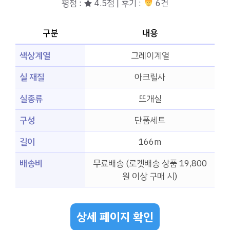
평점 : ★ 4.5점 | 후기 :
6건
구분
내용
색상계열
그레이계열
실 재질
아크릴사
실종류
뜨개실
구성
단품세트
길이
166m
배송비
무료배송 (로켓배송 상품 19,800
원 이상 구매 시)
상세 페이지 확인