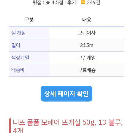
평점 : ★ 4.5점 | 후기 :
249건
구분
내용
실 재질
모헤어사
길이
215m
색상계열
그린계열
배송비
무료배송
상세 페이지 확인
니뜨 폼폼 모헤어 뜨개실 50g, 13 블루,
4개