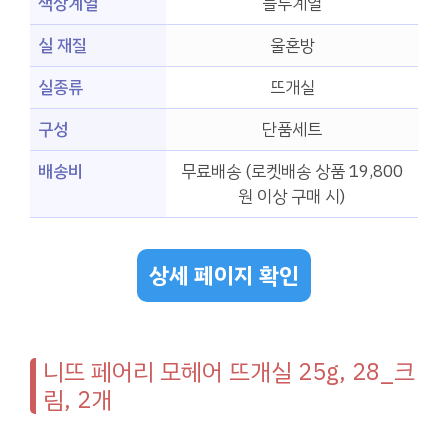
색상계열
블루계열
실 재질
울혼방
실종류
뜨개실
구성
단품세트
배송비
무료배송 (로켓배송 상품 19,800
원 이상 구매 시)
상세 페이지 확인
니뜨 페어리 모헤어 뜨개실 25g, 28_크
림, 2개