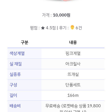
가격 :
10,000원
평점 : ★ 4.5점 | 후기 :
‍‍ 6건
구분
내용
색상계열
핑크계열
실 재질
아크릴사
실종류
뜨개실
구성
단품세트
길이
166m
배송비
무료배송 (로켓배송 상품 19,800