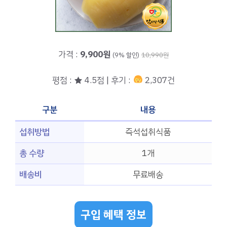
가격 :
9,900원
(9% 할인)
10,990원
평점 : ★ 4.5점 | 후기 :
2,307건
구분
내용
섭취방법
즉석섭취식품
총 수량
1개
배송비
무료배송
구입 혜택 정보