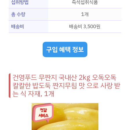
섭취방법
즉석섭취식품
총 수량
1개
배송비
배송비 3,500원
구입 혜택 정보
건영푸드 무짠지 국내산 2kg 오독오독
칼칼한 밥도둑 짠지무침 맛 으로 사랑 받
는 식 자재, 1개