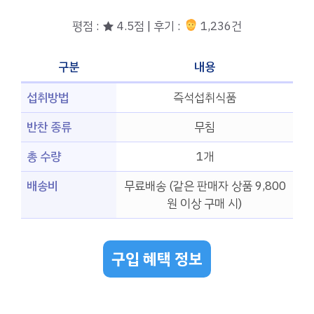
평점 : ★ 4.5점 | 후기 :
1,236건
구분
내용
섭취방법
즉석섭취식품
반찬 종류
무침
총 수량
1개
배송비
무료배송 (같은 판매자 상품 9,800
원 이상 구매 시)
구입 혜택 정보