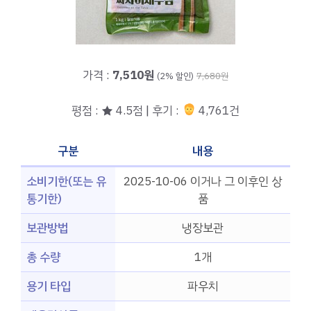
가격 :
7,510원
(2% 할인)
7,680원
평점 : ★ 4.5점 | 후기 :
4,761건
구분
내용
소비기한(또는 유
2025-10-06 이거나 그 이후인 상
통기한)
품
보관방법
냉장보관
총 수량
1개
용기 타입
파우치