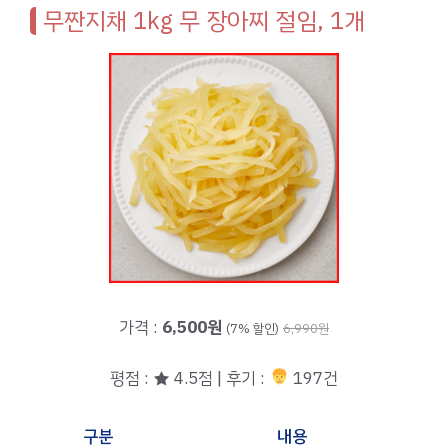
무짠지채 1kg 무 장아찌 절임, 1개
가격 :
6,500원
(7% 할인)
6,990원
평점 : ★ 4.5점 | 후기 :
197건
구분
내용