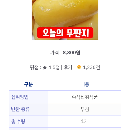
가격 :
8,800원
평점 : ★ 4.5점 | 후기 :
1,236건
구분
내용
섭취방법
즉석섭취식품
반찬 종류
무침
총 수량
1개