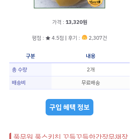
가격 :
13,320원
평점 : ★ 4.5점 | 후기 :
2,307건
구분
내용
총 수량
2개
배송비
무료배송
구입 혜택 정보
풀무원 풀스키친 꼬들꼬들한간장무채장