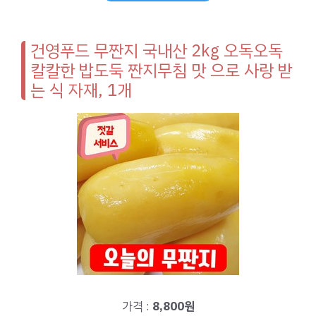
건영푸드 무짠지 국내산 2kg 오독오독
칼칼한 밥도둑 짠지무침 맛 으로 사랑 받
는 식 자재, 1개
가격 :
8,800원