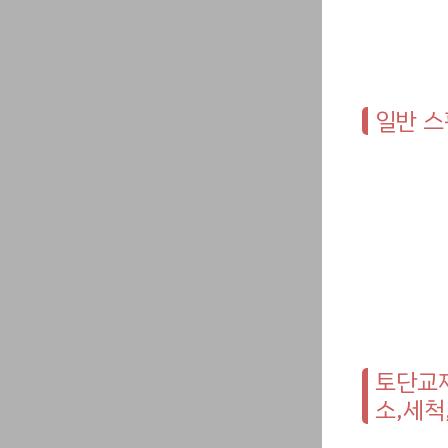
일반 스펀
토단교재
소,세척