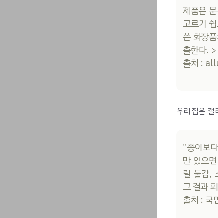
제품은 문
고르기 쉽
쓴 화장품
출한다. 
출처 : all
우리집은 갤러
“종이보다
만 있으면
릴 물감,
그 결과 
출처 : 