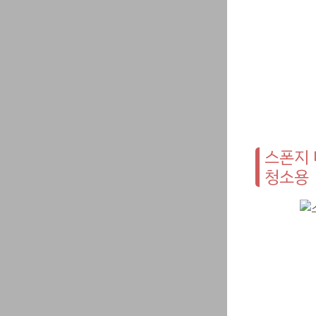
스폰지 
청소용