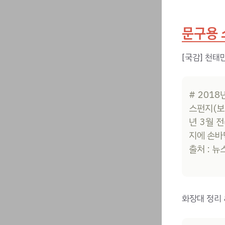
문구용 
[국감] 천태
# 201
스펀지(보
년 3월 
지에 손바
출처 : 뉴
화장대 정리 