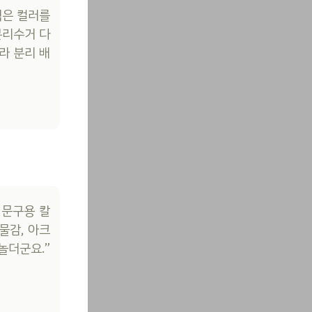
틱은 컬러를
분리수거 다
라 분리 배
 문구용 칼
물감, 아크
놀더군요.”