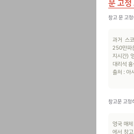
문 고정
창고 문 고
과거 스코
250만파
지시간) 
대리석 흉
출처 : 
창고문 고정하
영국 매체
에서 창고