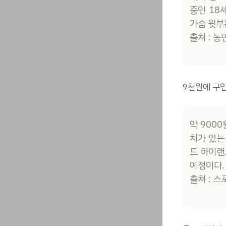
중인 18
가슴 윗부
출처 : 
9천원에 구입
약 900
치가 있는
드 하이랜
예정이다.
출처 : 