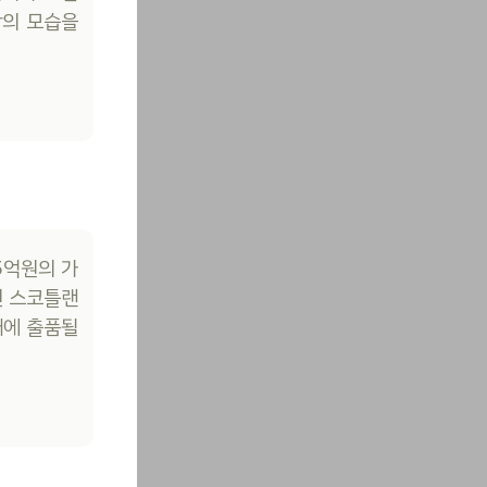
람의 모습을
5억원의 가
면 스코틀랜
매에 출품될