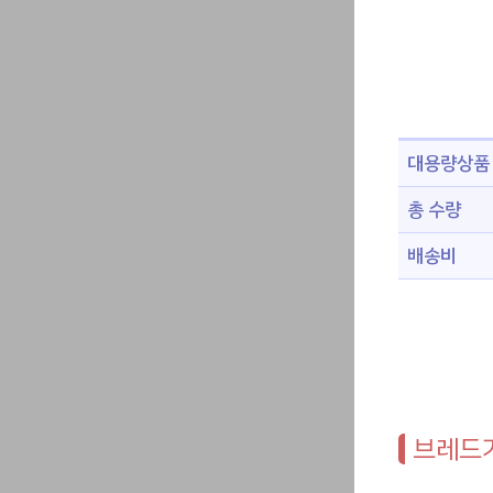
대용량상품
총 수량
배송비
브레드가