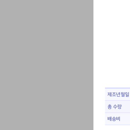
제조년월일
총 수량
배송비