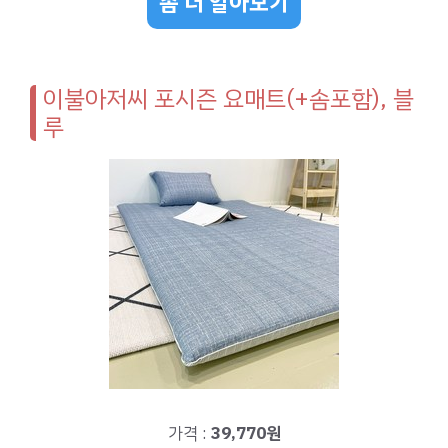
좀 더 알아보기
이불아저씨 포시즌 요매트(+솜포함), 블
루
가격 :
39,770원