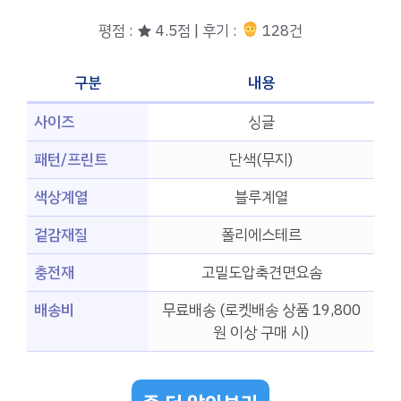
평점 : ★ 4.5점 | 후기 :
128건
구분
내용
사이즈
싱글
패턴/프린트
단색(무지)
색상계열
블루계열
겉감재질
폴리에스테르
충전재
고밀도압축견면요솜
배송비
무료배송 (로켓배송 상품 19,800
원 이상 구매 시)