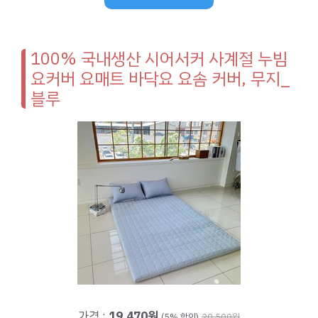
100% 국내생산 시어서커 사계절 누빔
요커버 요매트 바닥요 요솜 커버, 무지_
블루
가격 :
19,470원
(5% 할인)
20,500원