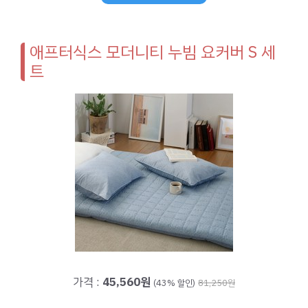
애프터식스 모더니티 누빔 요커버 S 세
트
가격 :
45,560원
(43% 할인)
81,250원