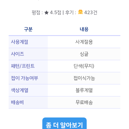
평점 : ★ 4.5점 | 후기 :
423건
구분
내용
사용계절
사계절용
사이즈
싱글
패턴/프린트
단색(무지)
접이 가능여부
접이식가능
색상계열
블루계열
배송비
무료배송
좀 더 알아보기