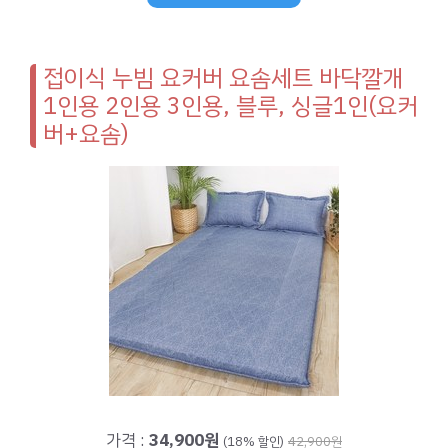
접이식 누빔 요커버 요솜세트 바닥깔개
1인용 2인용 3인용, 블루, 싱글1인(요커
버+요솜)
가격 :
34,900원
(18% 할인)
42,900원