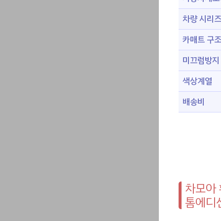
차량 시리
카매트 구
미끄럼방지
색상계열
배송비
차모아 
톰에디션