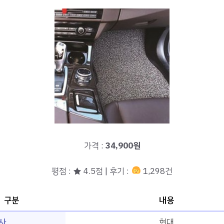
가격 :
34,900원
평점 : ★ 4.5점 | 후기 :
1,298건
구분
내용
사
현대