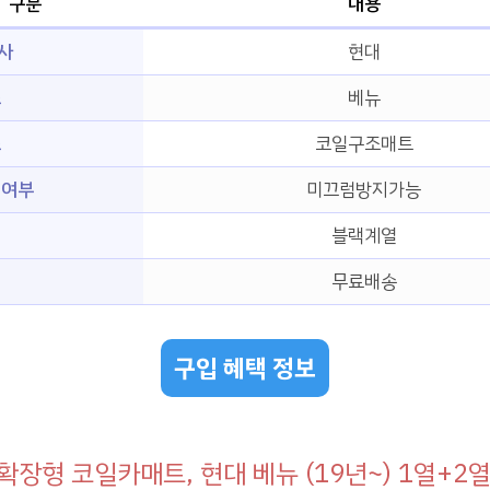
구분
내용
사
현대
즈
베뉴
조
코일구조매트
 여부
미끄럼방지가능
블랙계열
무료배송
구입 혜택 정보
확장형 코일카매트, 현대 베뉴 (19년~) 1열+2열