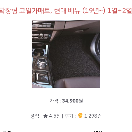
확장형 코일카매트, 현대 베뉴 (19년~) 1열+2열
가격 :
34,900원
평점 : ★ 4.5점 | 후기 :
1,298건