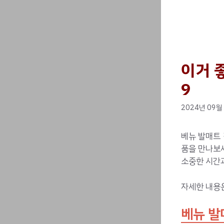
이거 
9
2024년 09월
베뉴 발매트 
품을 만나보
소중한 시간과
자세한 내용
베뉴 발