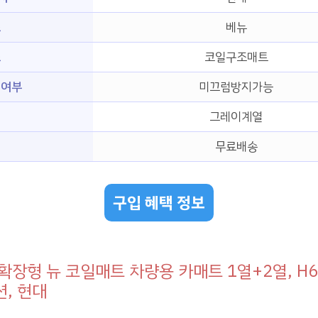
즈
베뉴
조
코일구조매트
 여부
미끄럼방지가능
그레이계열
무료배송
구입 혜택 정보
확장형 뉴 코일매트 차량용 카매트 1열+2열, H6
, 현대