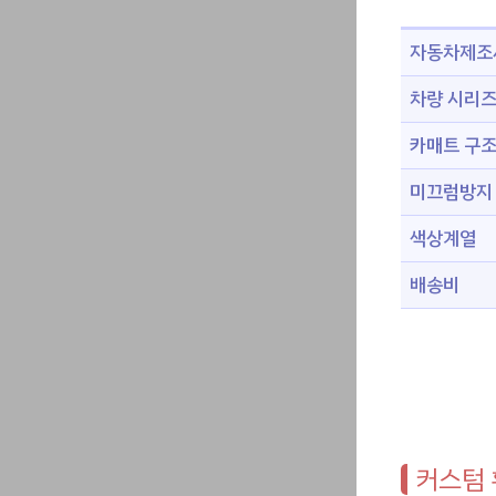
자동차제조
차량 시리
카매트 구
미끄럼방지
색상계열
배송비
커스텀 