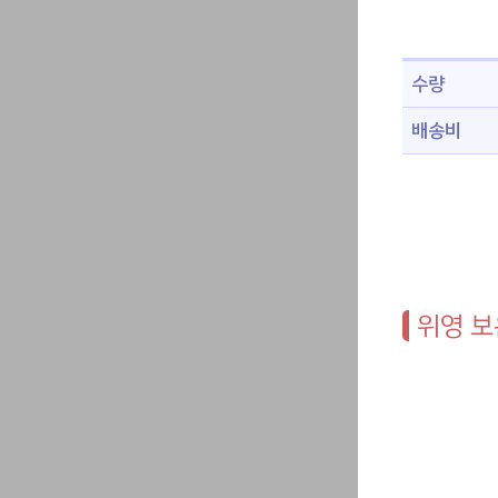
수량
배송비
위영 보