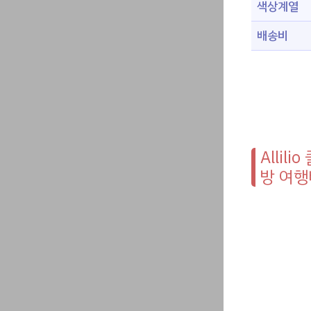
색상계열
배송비
Alli
방 여행