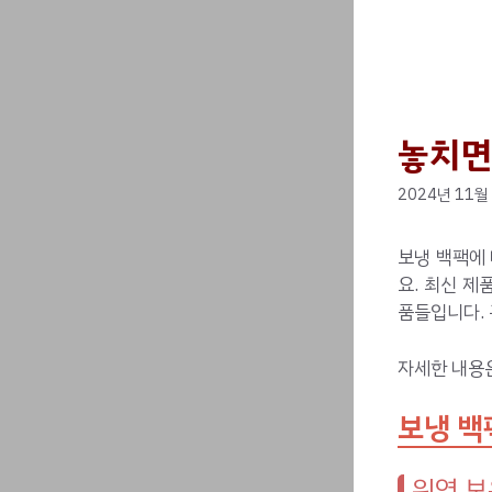
놓치면
2024년 11월
보냉 백팩에 
요. 최신 
품들입니다. 
자세한 내용
보냉 백
위영 보