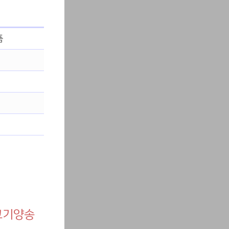
품
고기양송