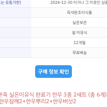
는 유통기한)
2024-12-30 이거나 그 이후인 상
즉석완조리식품
실온보관
류
쌀 이유식
12개월
무료배송
구매 정보 확인
죽 실온이유식 완료기 한우 3종 2세트 (총 6개),
, 한우참깨2+한우뿌리2+한우버섯2