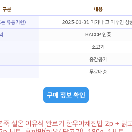
구분
내용
는 유통기한)
2025-01-31 이거나 그 이후인 상
리
HACCP 인증
소고기
기
중간공기
무료배송
구매 정보 확인
죽 실온 이유식 완료기 한우야채진밥 2p + 닭
p 세트, 혼합맛(한우/ 닭고기), 180g, 1세트