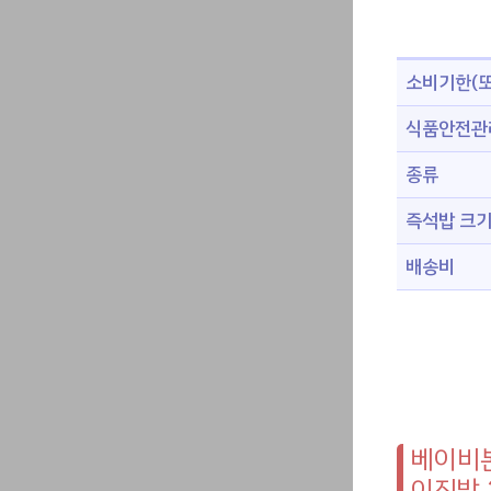
소비기한(또
식품안전관
종류
즉석밥 크
배송비
베이비본
이진밥 2