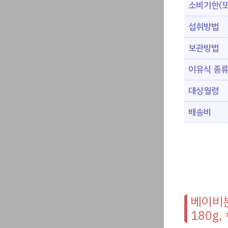
소비기한(또
섭취방법
보관방법
이유식 종
대상월령
배송비
베이비본
180g