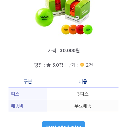
가격 :
30,000원
평점 : ★ 5.0점 | 후기 :
2건
구분
내용
피스
3피스
배송비
무료배송