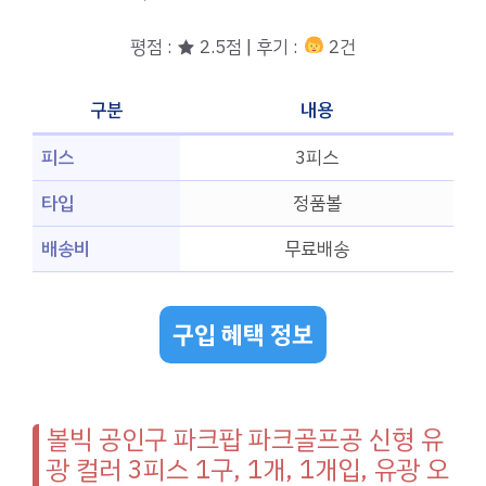
평점 : ★ 2.5점 | 후기 :
2건
구분
내용
피스
3피스
타입
정품볼
배송비
무료배송
구입 혜택 정보
볼빅 공인구 파크팝 파크골프공 신형 유
광 컬러 3피스 1구, 1개, 1개입, 유광 오