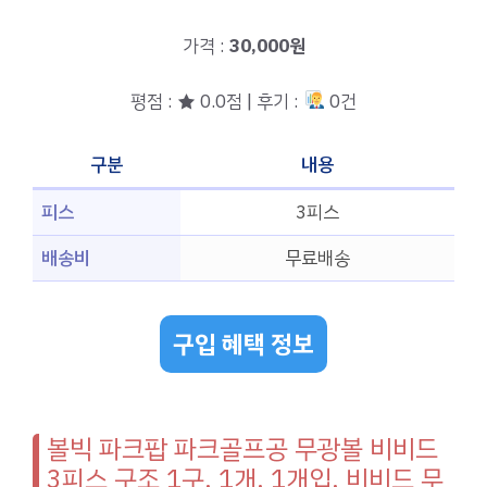
가격 :
30,000원
평점 : ★ 0.0점 | 후기 :
0건
구분
내용
피스
3피스
배송비
무료배송
구입 혜택 정보
볼빅 파크팝 파크골프공 무광볼 비비드
3피스 구조 1구, 1개, 1개입, 비비드 무