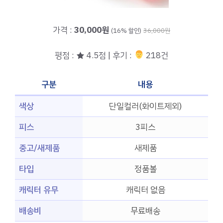
가격 :
30,000원
(16% 할인)
36,000원
평점 : ★ 4.5점 | 후기 :
‍‍ 218건
구분
내용
색상
단일컬러(화이트제외)
피스
3피스
중고/새제품
새제품
타입
정품볼
캐릭터 유무
캐릭터 없음
배송비
무료배송