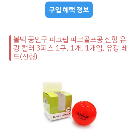
구입 혜택 정보
볼빅 공인구 파크팝 파크골프공 신형 유
광 컬러 3피스 1구, 1개, 1개입, 유광 레
드(신형)