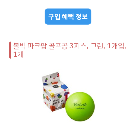
구입 혜택 정보
볼빅 파크팝 골프공 3피스, 그린, 1개입,
1개