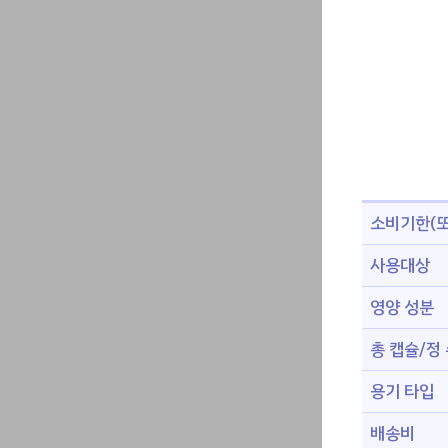
소비기한(또
사용대상
영양 성분
총 캡슐/정
용기 타입
배송비