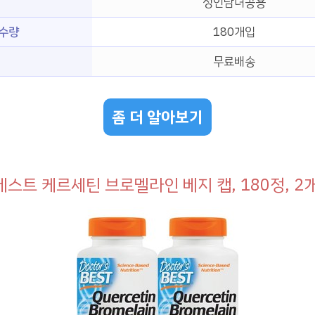
성인남녀공용
 수량
180개입
무료배송
좀 더 알아보기
스트 케르세틴 브로멜라인 베지 캡, 180정, 2