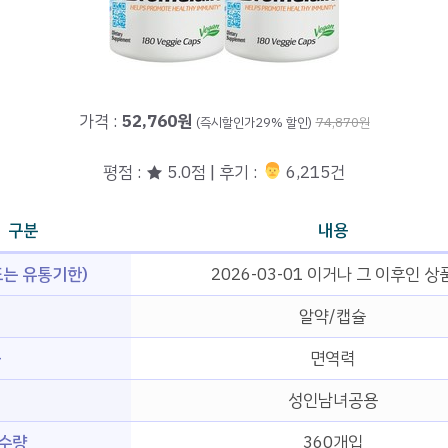
가격 :
52,760원
(즉시할인가29% 할인)
74,870원
평점 : ★ 5.0점 | 후기 :
‍‍ 6,215건
구분
내용
는 유통기한)
2026-03-01 이거나 그 이후인 상
알약/캡슐
능
면역력
성인남녀공용
 수량
360개입