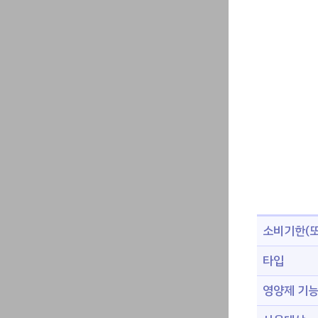
소비기한(또
타입
영양제 기