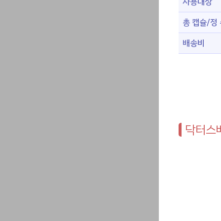
사용대상
총 캡슐/정
배송비
닥터스베