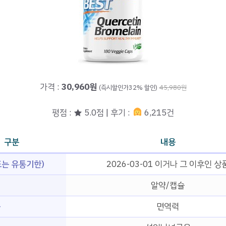
가격 :
30,960원
(즉시할인가32% 할인)
45,980원
평점 : ★ 5.0점 | 후기 :
6,215건
구분
내용
는 유통기한)
2026-03-01 이거나 그 이후인 상
알약/캡슐
능
면역력