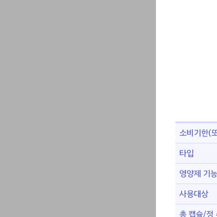
소비기한(또
타입
영양제 기
사용대상
총 캡슐/정