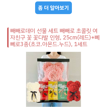
좀 더 알아보기
빼빼로데이 선물 세트 빼빼로 초콜릿 여
자친구 꽃 꽃다발 인형, 25cm(레드)+뻬
뻬로3종(초코.아몬드.누드), 1세트