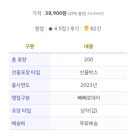
가격 :
38,900원
(29% 할인)
55,000원
평점 : ★ 4.5점 | 후기 :
82건
구분
내용
총 중량
200
선물포장 타입
선물박스
출시연도
2023년
명절구분
빼빼로데이
포장 타입
상자(갑)
배송비
무료배송