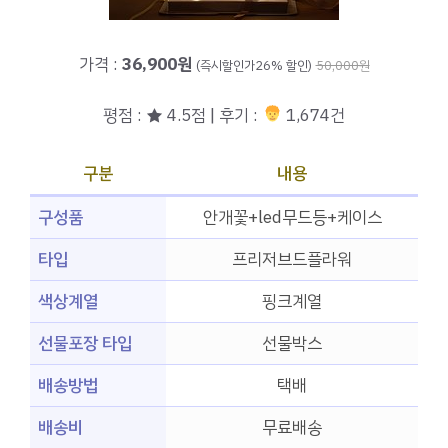
가격 :
36,900원
(즉시할인가26% 할인)
50,000원
평점 : ★ 4.5점 | 후기 :
1,674건
구분
내용
구성품
안개꽃+led무드등+케이스
타입
프리저브드플라워
색상계열
핑크계열
선물포장 타입
선물박스
배송방법
택배
배송비
무료배송