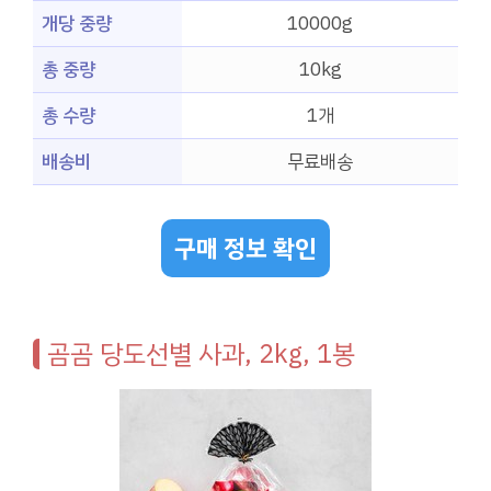
개당 중량
10000g
총 중량
10kg
총 수량
1개
배송비
무료배송
구매 정보 확인
곰곰 당도선별 사과, 2kg, 1봉