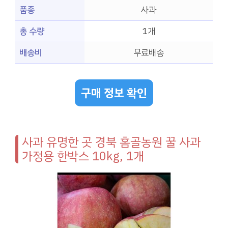
품종
사과
총 수량
1개
배송비
무료배송
구매 정보 확인
사과 유명한 곳 경북 홈골농원 꿀 사과
가정용 한박스 10kg, 1개