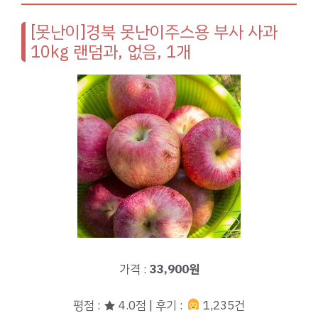
[못난이]경북 못난이주스용 부사 사과
10kg 랜덤과, 없음, 1개
가격 :
33,900원
평점 : ★ 4.0점 | 후기 :
1,235건