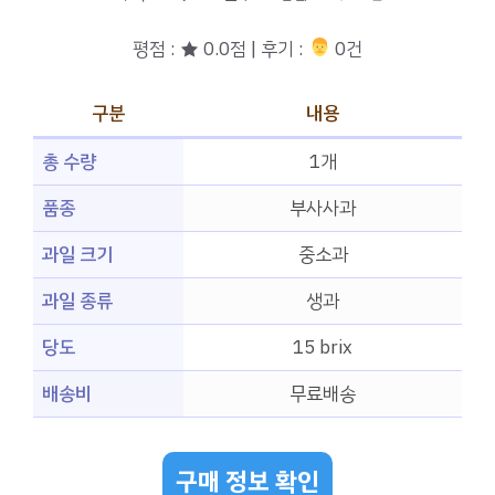
평점 : ★ 0.0점 | 후기 :
‍‍ 0건
구분
내용
총 수량
1개
품종
부사사과
과일 크기
중소과
과일 종류
생과
당도
15 brix
배송비
무료배송
구매 정보 확인