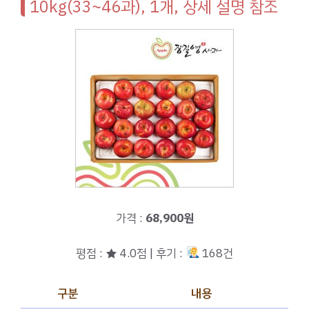
10kg(33~46과), 1개, 상세 설명 참조
가격 :
68,900원
평점 : ★ 4.0점 | 후기 :
168건
구분
내용