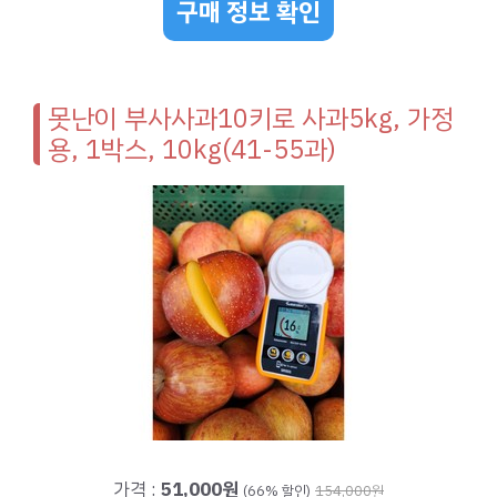
구매 정보 확인
못난이 부사사과10키로 사과5kg, 가정
용, 1박스, 10kg(41-55과)
가격 :
51,000원
(66% 할인)
154,000원