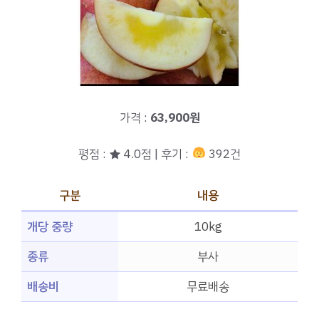
가격 :
63,900원
평점 : ★ 4.0점 | 후기 :
392건
구분
내용
개당 중량
10kg
종류
부사
배송비
무료배송