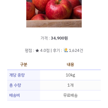
가격 :
34,900원
평점 : ★ 4.0점 | 후기 :
1,624건
구분
내용
개당 중량
10kg
총 수량
1개
배송비
무료배송