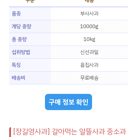
구분
내용
품종
부사사과
개당 중량
10000g
총 중량
10kg
섭취방법
신선과일
특징
흠집사과
배송비
무료배송
구매 정보 확인
[장길영사과] 갈아먹는 알뜰사과 중소과