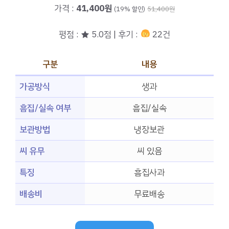
가격 :
41,400원
(19% 할인)
51,400원
평점 : ★ 5.0점 | 후기 :
22건
구분
내용
가공방식
생과
흠집/실속 여부
흠집/실속
보관방법
냉장보관
씨 유무
씨 있음
특징
흠집사과
배송비
무료배송