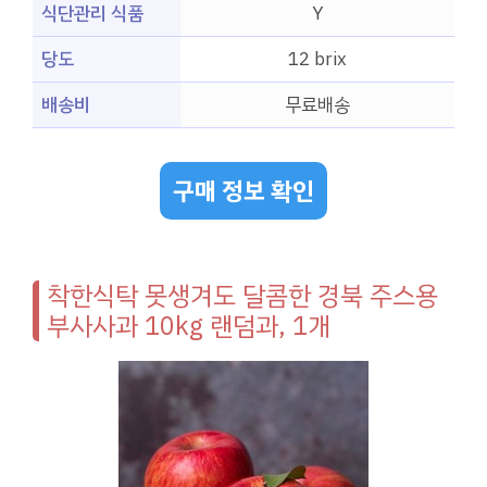
식단관리 식품
Y
당도
12 brix
배송비
무료배송
구매 정보 확인
착한식탁 못생겨도 달콤한 경북 주스용
부사사과 10kg 랜덤과, 1개