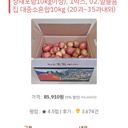
장재포함10kg이상), 1박스, 02.알뜰흠
집 대중소혼합10kg (20과~35과내외)
가격 :
85,910원
(9% 할인)
95,000원
평점 : ★ 4.5점 | 후기 :
3,674건