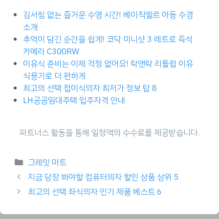
김서림 없는 즐거운 수영 시간! 베이직엘르 아동 수경
소개
추억이 담긴 순간을 쉽게! 코닥 미니샷 3 레트로 즉석
카메라 C300RW
이유식 준비는 이제 걱정 없어요! 락앤락 리틀럽 이유
식용기로 더 편하게
최고의 선택 접이식의자 최저가 정보 탑 8
LH공공임대주택 입주자격 안내
Categories
그레잇 마트
지금 당장 봐야할 컴퓨터의자 할인 상품 상위 5
최고의 선택 좌식의자 인기 제품 베스트 6