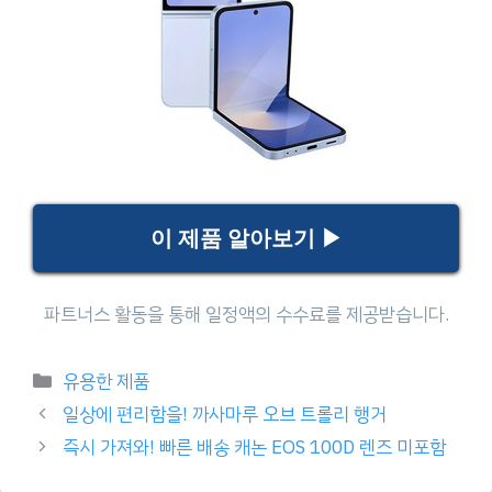
이 제품 알아보기 ▶
Categories
유용한 제품
일상에 편리함을! 까사마루 오브 트롤리 행거
즉시 가져와! 빠른 배송 캐논 EOS 100D 렌즈 미포함