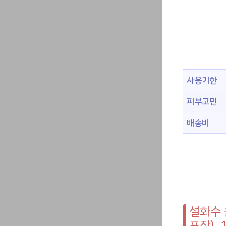
사용기한
피부고민
배송비
설화수 
포장),