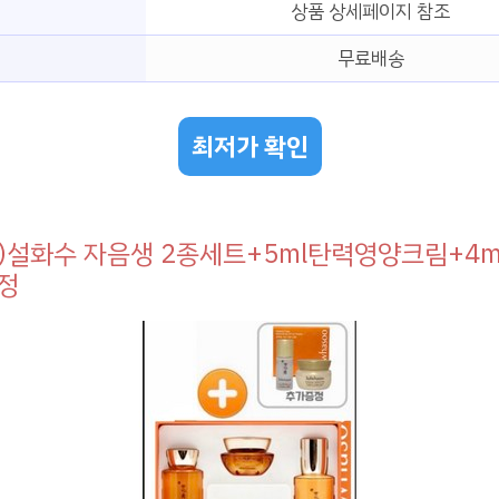
상품 상세페이지 참조
무료배송
최저가 확인
)설화수 자음생 2종세트+5ml탄력영양크림+4
정