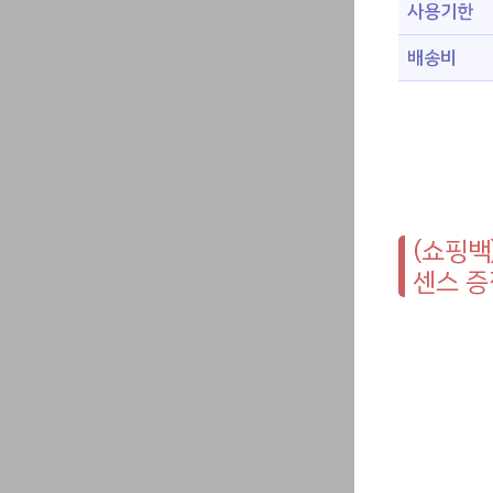
사용기한
배송비
(쇼핑백
센스 증