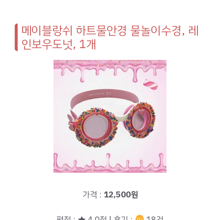
메이블랑쉬 하트물안경 물놀이수경, 레
인보우도넛, 1개
가격 :
12,500원
평점 : ★ 4.0점 | 후기 :
18건