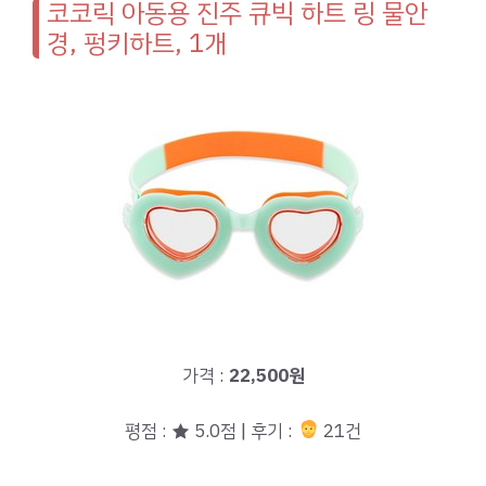
코코릭 아동용 진주 큐빅 하트 링 물안
경, 펑키하트, 1개
가격 :
22,500원
평점 : ★ 5.0점 | 후기 :
21건