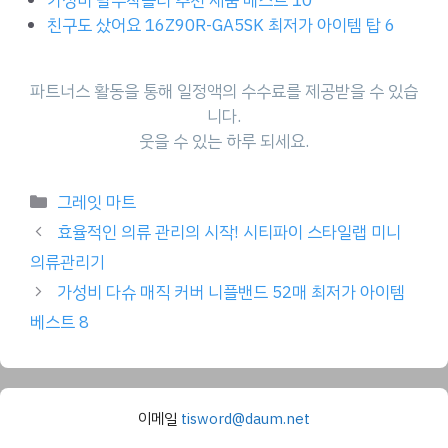
가성비 탈부착롤러 추천 제품 베스트 10
친구도 샀어요 16Z90R-GA5SK 최저가 아이템 탑 6
파트너스 활동을 통해 일정액의 수수료를 제공받을 수 있습
니다.
웃을 수 있는 하루 되세요.
Categories
그레잇 마트
효율적인 의류 관리의 시작! 시티파이 스타일랩 미니
의류관리기
가성비 다슈 매직 커버 니플밴드 52매 최저가 아이템
베스트 8
이메일
tisword@daum.net