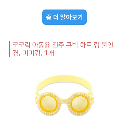
좀 더 알아보기
코코릭 아동용 진주 큐빅 하트 링 물안
경, 미미링, 1개