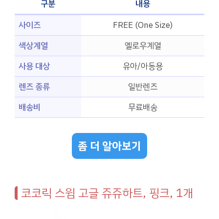
구분
내용
사이즈
FREE (One Size)
색상계열
옐로우계열
사용 대상
유아/아동용
렌즈 종류
일반렌즈
배송비
무료배송
좀 더 알아보기
코코릭 스윔 고글 쥬쥬하트, 핑크, 1개