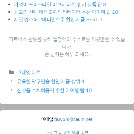
가성비 프리스타일 리브레 패치 인기 상품 탑 8
최고의 선택 메타볼릭 액티베이터 추천 아이템 탑 10
세일 맘스허그바디필로우 할인 제품 BEST 7
파트너스 활동을 통해 일정액의 수수료를 제공받을 수 있습
니다.
운 넘치는 하루 되세요.
Categories
그레잇 마트
유용한 당구연습 할인 제품 상위 8
신상품 수채화용지 추천 아이템 탑 10
이메일
tisword@daum.net
프로그램 구입 문의 링크