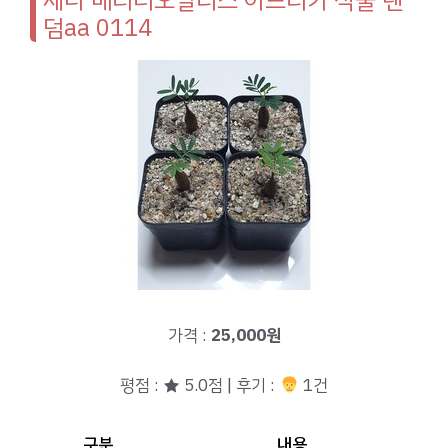
세나 메리디오날리스 아프리카 식물 랜
덤aa 0114
가격 :
25,000원
평점 : ★ 5.0점 | 후기 :
1건
구분
내용