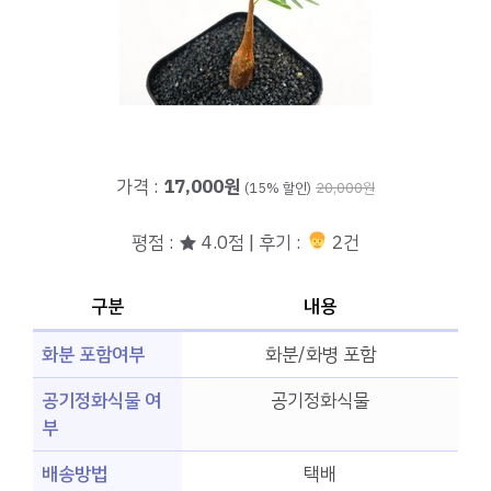
가격 :
17,000원
(15% 할인)
20,000원
평점 : ★ 4.0점 | 후기 :
2건
구분
내용
화분 포함여부
화분/화병 포함
공기정화식물 여
공기정화식물
부
배송방법
택배