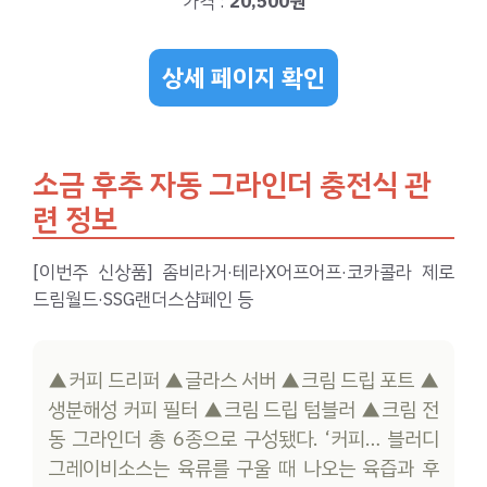
가격 :
20,500원
상세 페이지 확인
소금 후추 자동 그라인더 충전식 관
련 정보
[이번주 신상품] 좀비라거·테라X어프어프·코카콜라 제로
드림월드·SSG랜더스샴페인 등
▲커피 드리퍼 ▲글라스 서버 ▲크림 드립 포트 ▲
생분해성 커피 필터 ▲크림 드립 텀블러 ▲크림 전
동 그라인더 총 6종으로 구성됐다. ‘커피… 블러디
그레이비소스는 육류를 구울 때 나오는 육즙과 후