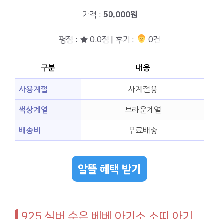
가격 :
50,000원
평점 : ★ 0.0점 | 후기 :
‍‍ 0건
구분
내용
사용계절
사계절용
색상계열
브라운계열
배송비
무료배송
알뜰 혜택 받기
925 실버 순은 베베 아기소 소띠 아기