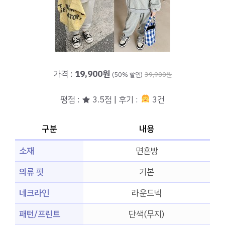
가격 :
19,900원
(50% 할인)
39,900원
평점 : ★ 3.5점 | 후기 :
3건
구분
내용
소재
면혼방
의류 핏
기본
네크라인
라운드넥
패턴/프린트
단색(무지)