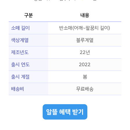
구분
내용
소매 길이
반소매(어깨~팔꿈치 길이)
색상계열
블루계열
제조년도
22년
출시 연도
2022
출시 계절
봄
배송비
무료배송
알뜰 혜택 받기