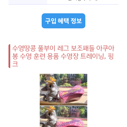
구입 혜택 정보
수영땅콩 풀부이 레그 보조패들 아쿠아
봉 수영 훈련 용품 수영장 트레이닝, 핑
크