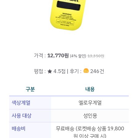
가격 :
12,770원
(4% 할인)
13,350원
평점 : ★ 4.5점 | 후기 :
246건
구분
내용
색상계열
옐로우계열
사용 대상
성인용
배송비
무료배송 (로켓배송 상품 19,800
원 이상 구매 시)