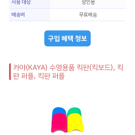
사용 대상
성인용
배송비
무료배송
구입 혜택 정보
카야(KAYA) 수영용품 킥판(킥보드), 킥
판 퍼플, 킥판 퍼플