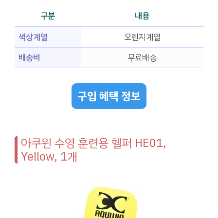
구분
내용
색상계열
오렌지계열
배송비
무료배송
구입 혜택 정보
아쿠윈 수영 훈련용 헬퍼 HE01,
Yellow, 1개