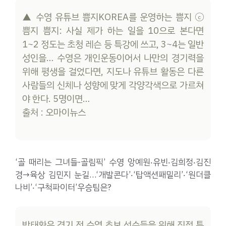
▲ 수영 유튜브 쁨지KOREA를 운영하는 쁨지 ⓒ
쁨지 쁨지: 사실 제가 하는 일을 10으로 본다면
1~2 정도는 초청 레슨 등 특강에 쓰고, 3~4는 일반
성인을… 수영은 개인운동이어서 나만의 경기력을
위해 평생을 걸었다면, 지도나 유튜브 활동은 다른
사람들의 신체나 성향에 맞게 각양각색으로 가르쳐
야 한다. 5명이면…
출처 : 오마이뉴스
‘골 때리는 그녀들-골림픽’ 수영 앙예원‧유빈‧김희정‧김진
경→육상 김민지 눈길…‘개발콘다’‧‘탑액션패밀리’‧‘원더클
나비’‧‘구척파이터’우승팀은?
박태환은 경기 전 수영 초보 선수들을 위해 직접 특