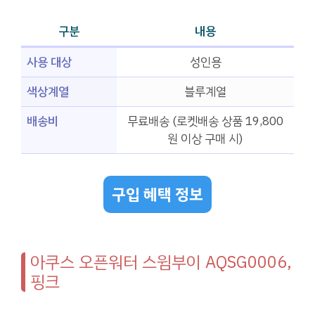
구분
내용
사용 대상
성인용
색상계열
블루계열
배송비
무료배송 (로켓배송 상품 19,800
원 이상 구매 시)
구입 혜택 정보
아쿠스 오픈워터 스윔부이 AQSG0006,
핑크