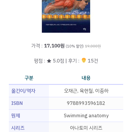
가격 :
17,100원
(10% 할인)
19,000원
평점 : ★ 5.0점 | 후기 :
15건
구분
내용
옮긴이/역자
오재근, 육현철, 이종하
ISBN
9788993596182
원제
Swimming anatomy
시리즈
아나토미 시리즈