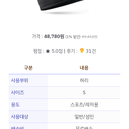
가격 :
48,780원
(1% 할인)
49,410원
평점 : ★ 5.0점 | 후기 :
31건
구분
내용
사용부위
허리
사이즈
S
용도
스포츠/레저용
사용대상
일반/성인
배송비
무료배송