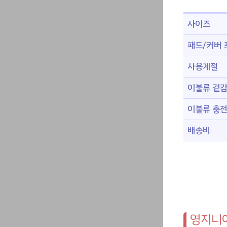
사이즈
패드/커버
사용계절
이불류 겉
이불류 충
배송비
영지니