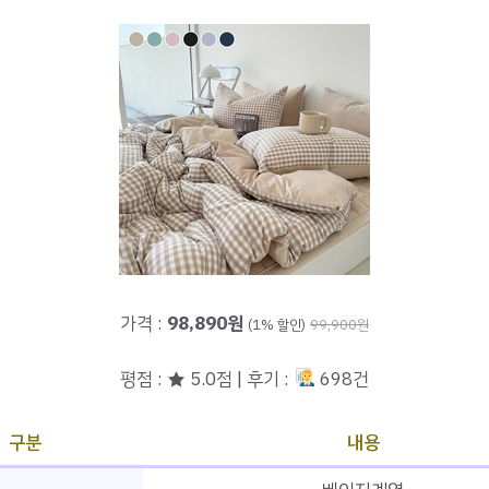
가격 :
98,890원
(1% 할인)
99,900원
평점 : ★ 5.0점 | 후기 :
698건
구분
내용