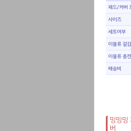
패드/커버
사이즈
세트여부
이불류 겉
이불류 충
배송비
밍밍밍 
버