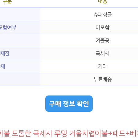
구분
내용
슈퍼싱글
 포함여부
미포함
겨울용
감재질
극세사
전재
기타
무료배송
구매 정보 확인
이불 도톰한 극세사 루밍 겨울차렵이불+패드+