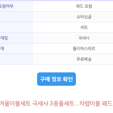
 포함여부
패드 포함
슈퍼싱글
세트
감재질
극세사
전재
폴리에스테르
무료배송
구매 정보 확인
겨울이불세트 극세사 3종풀세트 . 차렵이불 패드