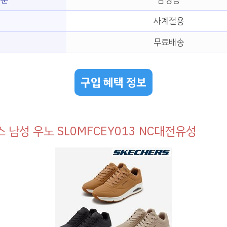
사계절용
무료배송
구입 혜택 정보
 남성 우노 SL0MFCEY013 NC대전유성