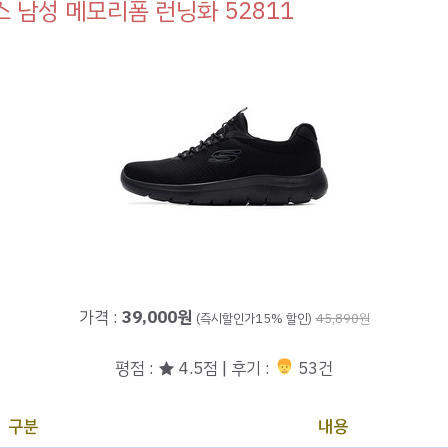
 남성 메모리폼 런닝화 52811
가격 :
39,000원
(즉시할인가15% 할인)
45,890원
평점 : ★ 4.5점 | 후기 :
53건
구분
내용