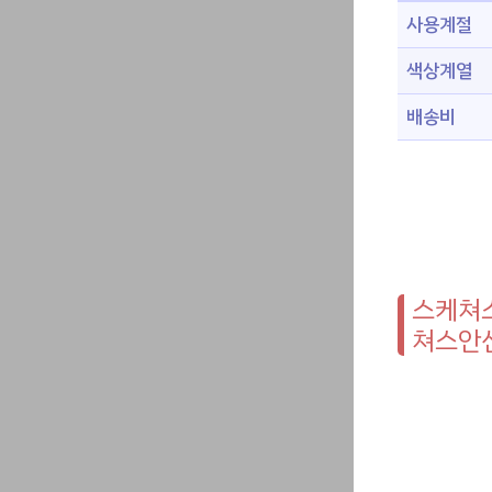
사용계절
색상계열
배송비
스케쳐스
쳐스안