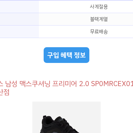
사계절용
블랙계열
무료배송
구입 혜택 정보
 남성 맥스쿠셔닝 프리미어 2.0 SP0MRCEX0
산점