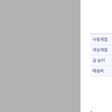
사용계절
색상계열
굽 높이
배송비