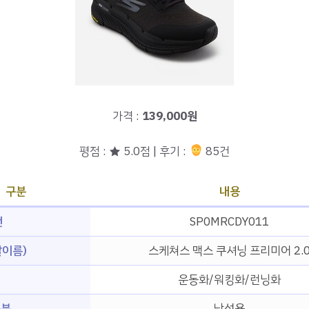
가격 :
139,000원
평점 : ★ 5.0점 | 후기 :
85건
구분
내용
번
SP0MRCDY011
이름)
스케쳐스 맥스 쿠셔닝 프리미어 2.
운동화/워킹화/런닝화
구분
남성용