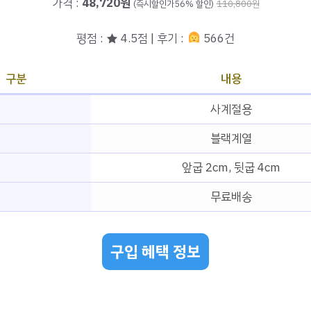
가격 :
48,720원
(즉시할인가56% 할인)
110,800원
평점 : ★ 4.5점 | 후기 :
566건
구분
내용
사계절용
블랙계열
앞굽 2cm, 뒷굽 4cm
무료배송
구입 혜택 정보