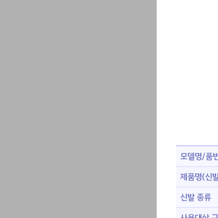
모델명/품
제품명(신발
신발 종류
사용대상 